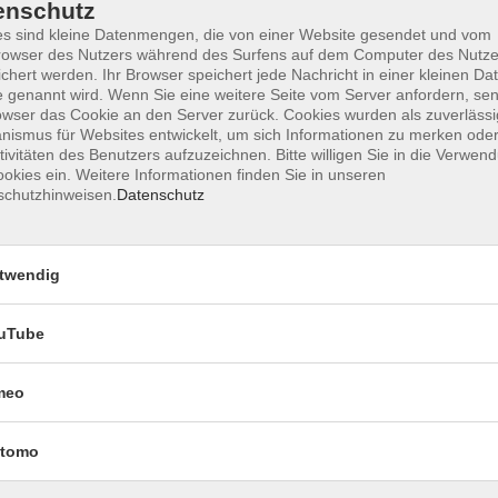
enschutz
s sind kleine Datenmengen, die von einer Website gesendet und vom
owser des Nutzers während des Surfens auf dem Computer des Nutze
chert werden. Ihr Browser speichert jede Nachricht in einer kleinen Dat
Impressum
Datenschutzerklärung
AGB 
 genannt wird. Wenn Sie eine weitere Seite vom Server anfordern, se
owser das Cookie an den Server zurück. Cookies wurden als zuverlässi
ismus für Websites entwickelt, um sich Informationen zu merken oder
tivitäten des Benutzers aufzuzeichnen. Bitte willigen Sie in die Verwen
okies ein. Weitere Informationen finden Sie in unseren
schutzhinweisen.
Datenschutz
twendig
uTube
Rechtliches
meo
Impressum
Datenschutzerklärung
tomo
AGB und Widerruf