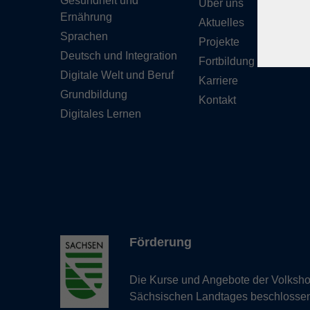
Gesundheit und
Über uns
Ernährung
Aktuelles
Sprachen
Projekte
Deutsch und Integration
Fortbildung
Digitale Welt und Beruf
Karriere
Grundbildung
Kontakt
Digitales Lernen
Förderung
Die Kurse und Angebote der Volkshoc
Sächsischen Landtages beschlosse