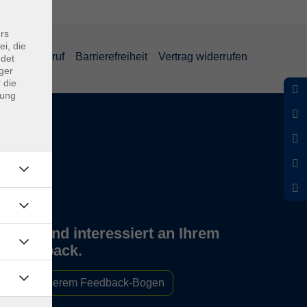
rs
ei, die
und Widerruf
Barrierefreiheit
Vertrag widerrufen
ndet
ger
 die
dung
Wir sind interessiert an Ihrem
Feedback.
Zu unserem Feedback-Bogen