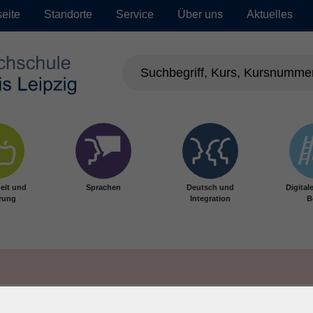
seite
Standorte
Service
Über uns
Aktuelles
eit und
Sprachen
Deutsch und
Digital
rung
Integration
B