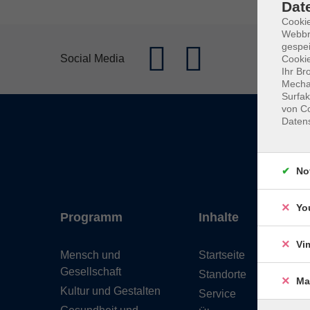
Dat
Cookie
Webbr
gespei
Social Media
Cookie
Ihr Br
Mechan
Surfak
von Co
Daten
No
Yo
Programm
Inhalte
Vi
Mensch und
Startseite
Gesellschaft
Standorte
Ma
Kultur und Gestalten
Service