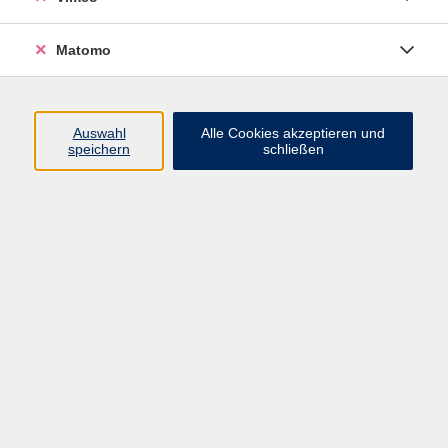
Matomo
Programm
Mensch und Gesellschaft
Auswahl
Alle Cookies akzeptieren und
speichern
schließen
Kultur und Gestalten
Gesundheit und Ernährung
Sprachen
Deutsch und Integration
Digitale Welt und Beruf
Grundbildung
Digitales Lernen
Inhalte