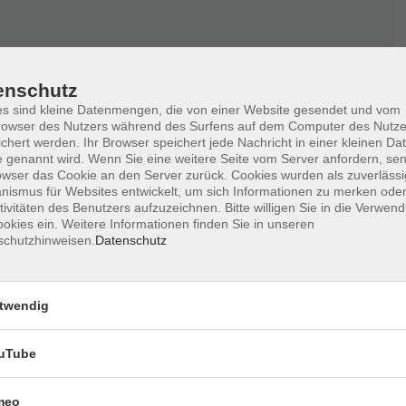
enschutz
s sind kleine Datenmengen, die von einer Website gesendet und vom
istifte in verschiedenen Stärken, Farben oder Stifte
owser des Nutzers während des Surfens auf dem Computer des Nutze
e sowie - wer mag - eigene künstlerische Arbeiten
chert werden. Ihr Browser speichert jede Nachricht in einer kleinen Dat
 genannt wird. Wenn Sie eine weitere Seite vom Server anfordern, se
owser das Cookie an den Server zurück. Cookies wurden als zuverlässi
ismus für Websites entwickelt, um sich Informationen zu merken oder
tivitäten des Benutzers aufzuzeichnen. Bitte willigen Sie in die Verwen
okies ein. Weitere Informationen finden Sie in unseren
schutzhinweisen.
Datenschutz
Ort / Raum
twendig
:15 Uhr
Raum 10 (Kunst)
uTube
:15 Uhr
Raum 10 (Kunst)
meo