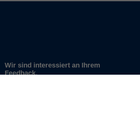
Wir sind interessiert an Ihrem
Feedback.
Zu unserem Feedback-Bogen
Keine Neuigkeiten verpassen!