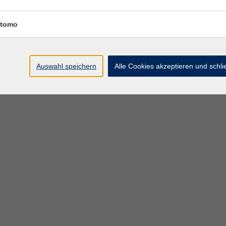
– 17:15 Uhr
Raum 10 (Kunst)
tomo
– 17:15 Uhr
Raum 10 (Kunst)
Auswahl speichern
Alle Cookies akzeptieren und schl