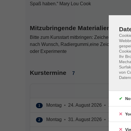
Spaß haben.“ Mary Lou Cook
Mitzubringende Materialien
Dat
Cookie
Bitte zum Kursstart mitbringen: Zeichenblock, Ble
Webbr
nach Wunsch, Radiergummi,eine Zeichenunterlag
gespei
Cookie
oder Experimente
Ihr Br
Mechan
Surfak
Kurstermine
von Co
7
Daten
No
Montag
•
24. August 2026
•
15:00 – 17
1
Yo
Montag
•
31. August 2026
•
15:00 – 17
2
Vi