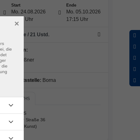
Start
Ende
Mo. 24.08.2026
Mo. 05.10.2026
15:00 Uhr
17:15 Uhr
×
7 Termine
/ 21
Ustd.
rs
ei, die
Dozent*in:
ndet
Silke Meißner
ger
 die
dung
Geschäftsstelle:
Borna
Borna, VHS
Borna, VHS
Lobstädter Straße 36
Raum 10 (Kunst)