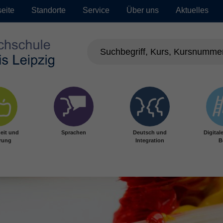
seite
Standorte
Service
Über uns
Aktuelles
eit und
Sprachen
Deutsch und
Digital
rung
Integration
B