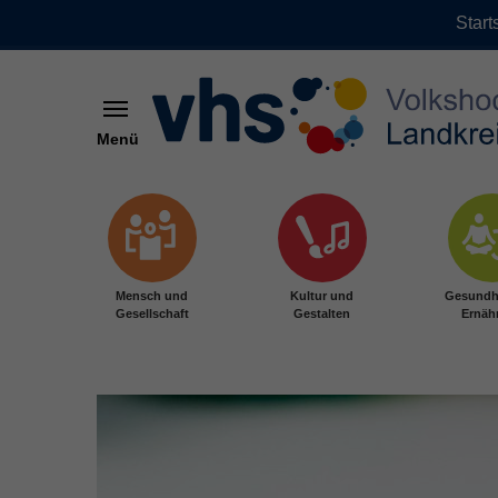
Start
Menü
Zum Hauptinhalt springen
Mensch und
Kultur und
Gesundh
Gesellschaft
Gestalten
Ernäh