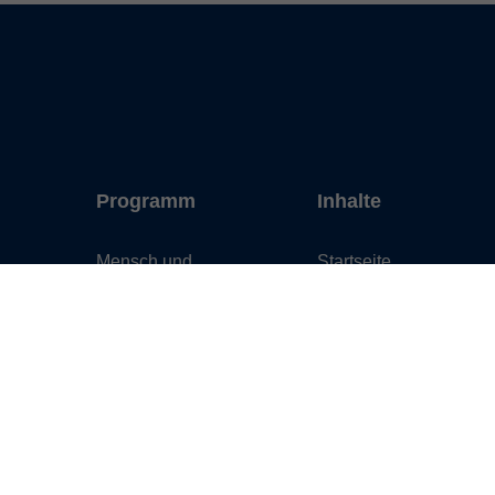
Programm
Inhalte
Mensch und
Startseite
Gesellschaft
Standorte
Kultur und Gestalten
Service
Gesundheit und
Über uns
Ernährung
Aktuelles
Sprachen
Projekte
Deutsch und Integration
Fortbildung
Digitale Welt und Beruf
Karriere