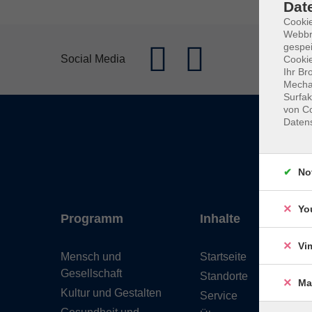
Dat
Cookie
Webbr
gespei
Social Media
Cookie
Ihr Br
Mechan
Surfak
von Co
Daten
No
Yo
Programm
Inhalte
Vi
Mensch und
Startseite
Gesellschaft
Standorte
Ma
Kultur und Gestalten
Service