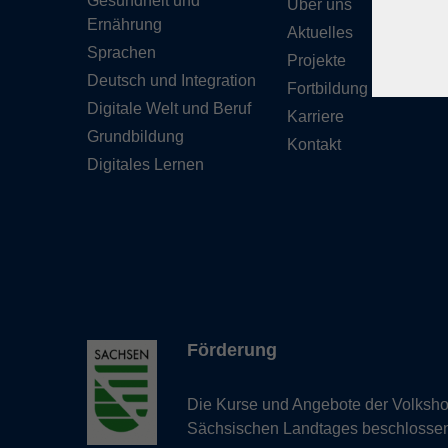
Gesundheit und
Über uns
Ernährung
Aktuelles
Sprachen
Projekte
Deutsch und Integration
Fortbildung
Digitale Welt und Beruf
Karriere
Grundbildung
Kontakt
Digitales Lernen
Förderung
Die Kurse und Angebote der Volkshoc
Sächsischen Landtages beschlosse