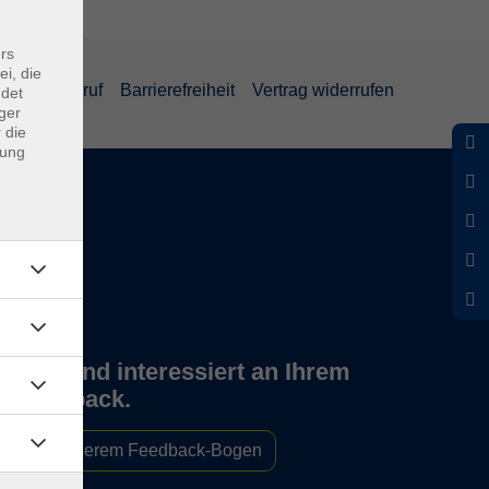
rs
ei, die
und Widerruf
Barrierefreiheit
Vertrag widerrufen
ndet
ger
 die
dung
Wir sind interessiert an Ihrem
Feedback.
Zu unserem Feedback-Bogen