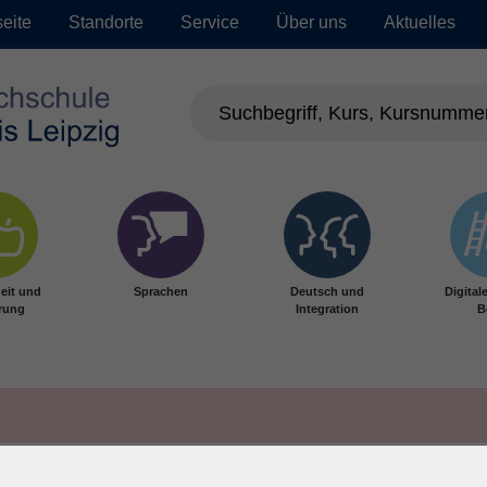
seite
Standorte
Service
Über uns
Aktuelles
eit und
Sprachen
Deutsch und
Digital
rung
Integration
B