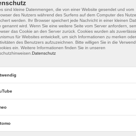
enschutz
s sind kleine Datenmengen, die von einer Website gesendet und vom
owser des Nutzers während des Surfens auf dem Computer des Nutze
chert werden. Ihr Browser speichert jede Nachricht in einer kleinen Dat
Impressum
Datenschutzerklärung
AGB 
 genannt wird. Wenn Sie eine weitere Seite vom Server anfordern, se
owser das Cookie an den Server zurück. Cookies wurden als zuverlässi
ismus für Websites entwickelt, um sich Informationen zu merken oder
tivitäten des Benutzers aufzuzeichnen. Bitte willigen Sie in die Verwen
okies ein. Weitere Informationen finden Sie in unseren
schutzhinweisen.
Datenschutz
twendig
uTube
Rechtliches
meo
Impressum
Datenschutzerklärung
tomo
AGB und Widerruf