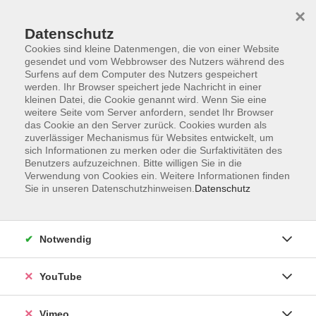
×
Datenschutz
Cookies sind kleine Datenmengen, die von einer Website
gesendet und vom Webbrowser des Nutzers während des
Surfens auf dem Computer des Nutzers gespeichert
Zum Hauptinhalt springen
werden. Ihr Browser speichert jede Nachricht in einer
kleinen Datei, die Cookie genannt wird. Wenn Sie eine
weitere Seite vom Server anfordern, sendet Ihr Browser
Der Kurs konnte nicht gefunden werden.
das Cookie an den Server zurück. Cookies wurden als
zuverlässiger Mechanismus für Websites entwickelt, um
sich Informationen zu merken oder die Surfaktivitäten des
Benutzers aufzuzeichnen. Bitte willigen Sie in die
Verwendung von Cookies ein. Weitere Informationen finden
Sie in unseren Datenschutzhinweisen.
Datenschutz
Impressum
Datenschutzerklärung
AGB und Widerruf
Notwendig
Barrierefreiheit
Vertrag widerrufen
YouTube
Vimeo