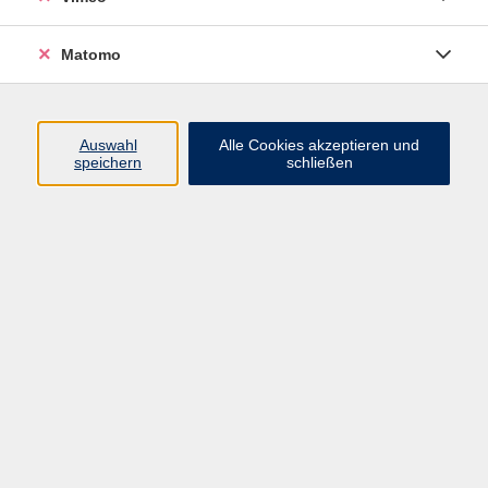
Matomo
Programm
Mensch und Gesellschaft
Auswahl
Alle Cookies akzeptieren und
speichern
schließen
Kultur und Gestalten
Gesundheit und Ernährung
Sprachen
Deutsch und Integration
Digitale Welt und Beruf
Grundbildung
Digitales Lernen
Inhalte