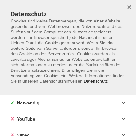
×
Datenschutz
Cookies sind kleine Datenmengen, die von einer Website
gesendet und vom Webbrowser des Nutzers während des
Surfens auf dem Computer des Nutzers gespeichert
Zum Hauptinhalt springen
werden. Ihr Browser speichert jede Nachricht in einer
kleinen Datei, die Cookie genannt wird. Wenn Sie eine
weitere Seite vom Server anfordern, sendet Ihr Browser
das Cookie an den Server zurück. Cookies wurden als
zuverlässiger Mechanismus für Websites entwickelt, um
sich Informationen zu merken oder die Surfaktivitäten des
Benutzers aufzuzeichnen. Bitte willigen Sie in die
Verwendung von Cookies ein. Weitere Informationen finden
Sie in unseren Datenschutzhinweisen.
Datenschutz
Sie sind hier:
Mensch und Gesellschaft
Natur, Umwelt, Länderkunde
Notwendig
Vorträge und Diskussion
YouTube
Faires Yoga Festival
Vimeo