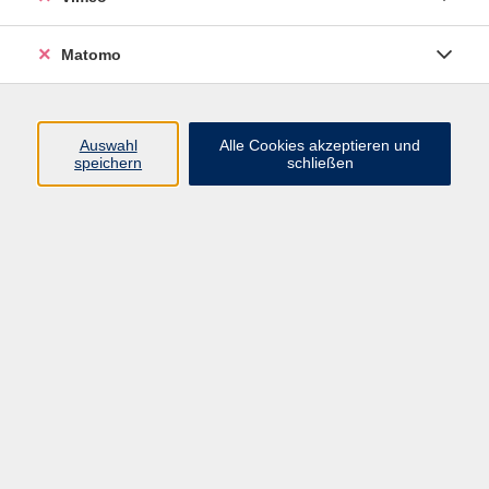
Matomo
Programm
Mensch und Gesellschaft
Auswahl
Alle Cookies akzeptieren und
speichern
schließen
Kultur und Gestalten
Gesundheit und Ernährung
Sprachen
Deutsch und Integration
Digitale Welt und Beruf
Grundbildung
Digitales Lernen
Inhalte