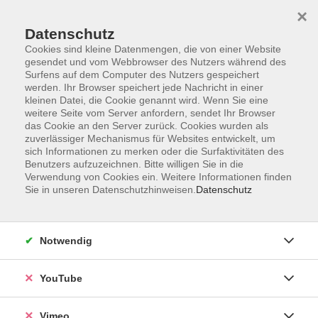
×
Datenschutz
Cookies sind kleine Datenmengen, die von einer Website
gesendet und vom Webbrowser des Nutzers während des
Surfens auf dem Computer des Nutzers gespeichert
Zum Hauptinhalt springen
werden. Ihr Browser speichert jede Nachricht in einer
kleinen Datei, die Cookie genannt wird. Wenn Sie eine
weitere Seite vom Server anfordern, sendet Ihr Browser
Der Kurs konnte nicht gefunden werden.
das Cookie an den Server zurück. Cookies wurden als
zuverlässiger Mechanismus für Websites entwickelt, um
sich Informationen zu merken oder die Surfaktivitäten des
Benutzers aufzuzeichnen. Bitte willigen Sie in die
Verwendung von Cookies ein. Weitere Informationen finden
Sie in unseren Datenschutzhinweisen.
Datenschutz
Impressum
Datenschutzerklärung
AGB und Widerruf
Notwendig
Barrierefreiheit
Vertrag widerrufen
YouTube
Vimeo