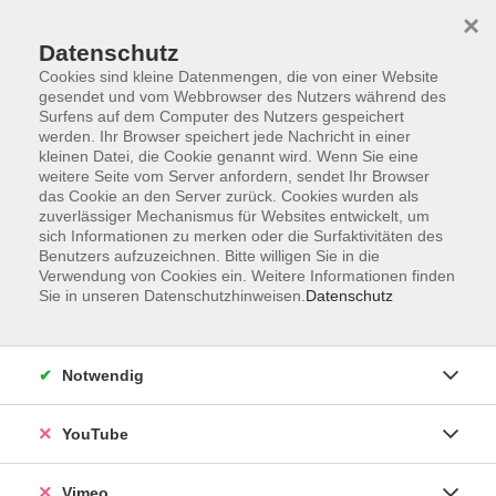
×
Datenschutz
Cookies sind kleine Datenmengen, die von einer Website
gesendet und vom Webbrowser des Nutzers während des
Surfens auf dem Computer des Nutzers gespeichert
Zum Hauptinhalt springen
werden. Ihr Browser speichert jede Nachricht in einer
kleinen Datei, die Cookie genannt wird. Wenn Sie eine
weitere Seite vom Server anfordern, sendet Ihr Browser
Der Kurs konnte nicht gefunden werden.
das Cookie an den Server zurück. Cookies wurden als
zuverlässiger Mechanismus für Websites entwickelt, um
sich Informationen zu merken oder die Surfaktivitäten des
Benutzers aufzuzeichnen. Bitte willigen Sie in die
Verwendung von Cookies ein. Weitere Informationen finden
Sie in unseren Datenschutzhinweisen.
Datenschutz
Impressum
Datenschutzerklärung
AGB und Widerruf
Notwendig
Barrierefreiheit
Vertrag widerrufen
YouTube
Vimeo