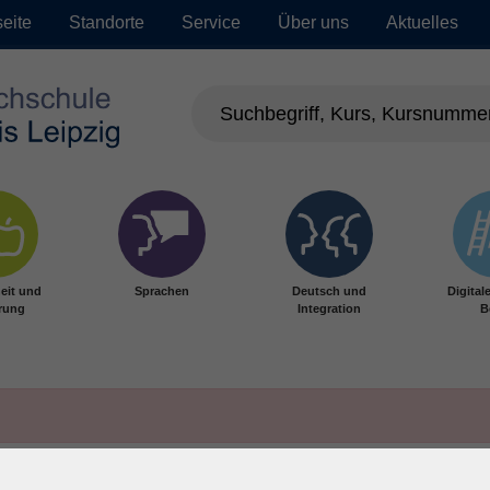
seite
Standorte
Service
Über uns
Aktuelles
eit und
Sprachen
Deutsch und
Digital
rung
Integration
B