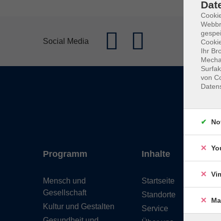
Dat
Cookie
Webbr
gespei
Social Media
Cookie
Ihr Br
Mechan
Surfak
von Co
Daten
No
Yo
Programm
Inhalte
Vi
Mensch und
Startseite
Gesellschaft
Standorte
Ma
Kultur und Gestalten
Service
Gesundheit und