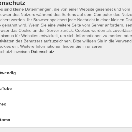
enschutz
s sind kleine Datenmengen, die von einer Website gesendet und vom
owser des Nutzers während des Surfens auf dem Computer des Nutze
chert werden. Ihr Browser speichert jede Nachricht in einer kleinen Dat
Impressum
Datenschutzerklärung
AGB 
 genannt wird. Wenn Sie eine weitere Seite vom Server anfordern, se
owser das Cookie an den Server zurück. Cookies wurden als zuverlässi
ismus für Websites entwickelt, um sich Informationen zu merken oder
tivitäten des Benutzers aufzuzeichnen. Bitte willigen Sie in die Verwen
okies ein. Weitere Informationen finden Sie in unseren
schutzhinweisen.
Datenschutz
twendig
uTube
Rechtliches
meo
Impressum
Datenschutzerklärung
tomo
AGB und Widerruf