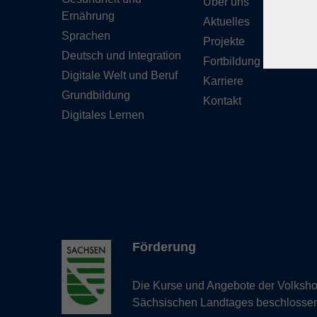
Über uns
Ernährung
Aktuelles
Sprachen
Projekte
Deutsch und Integration
Fortbildung
Digitale Welt und Beruf
Karriere
Grundbildung
Kontakt
Digitales Lernen
Förderung
Die Kurse und Angebote der Volkshoc
Sächsischen Landtages beschlosse