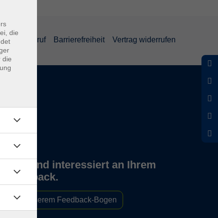
rs
ei, die
und Widerruf
Barrierefreiheit
Vertrag widerrufen
ndet
ger
 die
dung
Wir sind interessiert an Ihrem
Feedback.
Zu unserem Feedback-Bogen