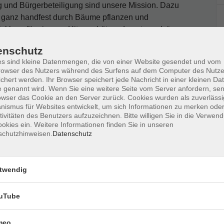
g und Bürgerbeteiligung sind unsere Mission. Dazu
es ganz handfest durch Bäume pflanzen und
cklung für eine vor Hitze schützende, „atmende“
llen selber Austauschformate anbieten.
enschutz
n, melden Sie sich bitte an. Mehr Informationen
s sind kleine Datenmengen, die von einer Website gesendet und vom
owser des Nutzers während des Surfens auf dem Computer des Nutze
chert werden. Ihr Browser speichert jede Nachricht in einer kleinen Dat
 genannt wird. Wenn Sie eine weitere Seite vom Server anfordern, se
owser das Cookie an den Server zurück. Cookies wurden als zuverlässi
ismus für Websites entwickelt, um sich Informationen zu merken oder
tivitäten des Benutzers aufzuzeichnen. Bitte willigen Sie in die Verwen
okies ein. Weitere Informationen finden Sie in unseren
schutzhinweisen.
Datenschutz
Ort / Raum
twendig
:00 Uhr
Raum 2.14
uTube
:00 Uhr
Raum 2.14
meo