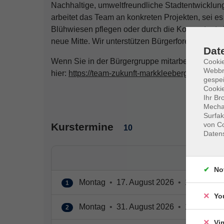
Nachhaltige, umweltfreundliche Stadtentwicklun
arbeitet das Team an konkreten Projekten, sei 
Blühwiesen pflegen oder durch die Konzeptentwi
neue Mitte. Wir unterstützen Bürgerforen und wo
Dat
Wenn Sie in der Bürgergruppe mitarbeiten möchte
Cookie
Webbr
hier:
https://team-zukunft-markkleeberg.de/
gespei
Cookie
Ihr Br
Mechan
Surfak
von Co
Kurstermine
10
Daten
No
Montag
•
17. August 2026
•
18:00 – 20
1
Yo
Montag
•
31. August 2026
•
18:00 – 20
2
Vi