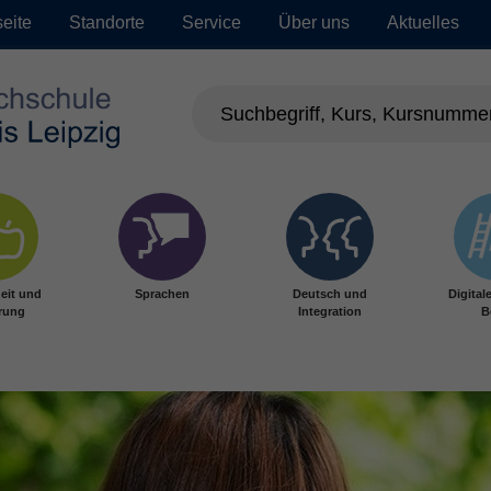
seite
Standorte
Service
Über uns
Aktuelles
eit und
Sprachen
Deutsch und
Digital
rung
Integration
B