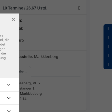
10 Termine
/ 26.67
Ustd.
×
Dozent*in:
Falko Haak
rs
ei, die
Tobias Karp
ndet
ger
 die
Geschäftsstelle:
Markkleeberg
dung
Markkleebe…
Markkleeberg, VHS
Am Festanger 1
04416 Markkleeberg
Raum 2.14