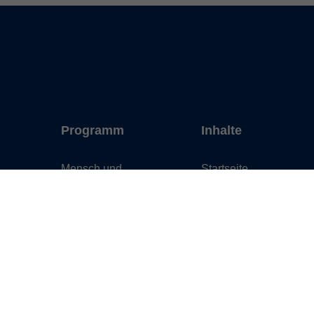
Programm
Inhalte
Mensch und
Startseite
Gesellschaft
Standorte
Kultur und Gestalten
Service
Gesundheit und
Über uns
Ernährung
Aktuelles
Sprachen
Projekte
Deutsch und Integration
Fortbildung
Digitale Welt und Beruf
Karriere