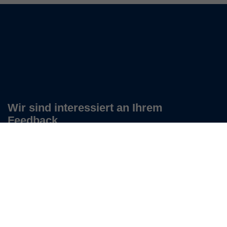
Wir sind interessiert an Ihrem
Feedback.
Zu unserem Feedback-Bogen
Keine Neuigkeiten verpassen!