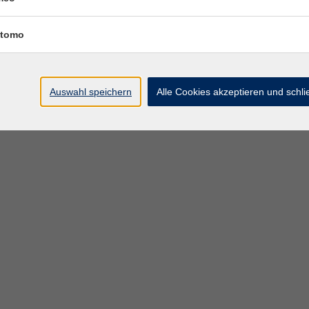
– 20:00 Uhr
Raum 2.14
tomo
– 20:00 Uhr
Raum 2.14
Auswahl speichern
Alle Cookies akzeptieren und schl