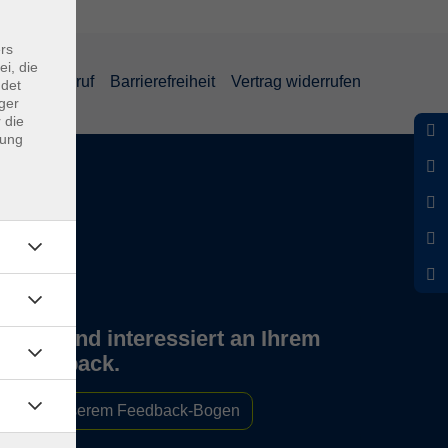
rs
ei, die
und Widerruf
Barrierefreiheit
Vertrag widerrufen
ndet
ger
 die
dung
Wir sind interessiert an Ihrem
Feedback.
Zu unserem Feedback-Bogen