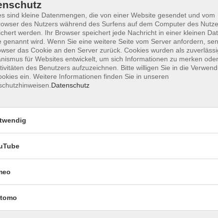
enschutz
s sind kleine Datenmengen, die von einer Website gesendet und vom
owser des Nutzers während des Surfens auf dem Computer des Nutze
chert werden. Ihr Browser speichert jede Nachricht in einer kleinen Dat
Impressum
Datenschutzerklärung
AGB 
 genannt wird. Wenn Sie eine weitere Seite vom Server anfordern, se
owser das Cookie an den Server zurück. Cookies wurden als zuverlässi
ismus für Websites entwickelt, um sich Informationen zu merken oder
tivitäten des Benutzers aufzuzeichnen. Bitte willigen Sie in die Verwen
okies ein. Weitere Informationen finden Sie in unseren
schutzhinweisen.
Datenschutz
twendig
uTube
Rechtliches
meo
Impressum
Datenschutzerklärung
tomo
AGB und Widerruf