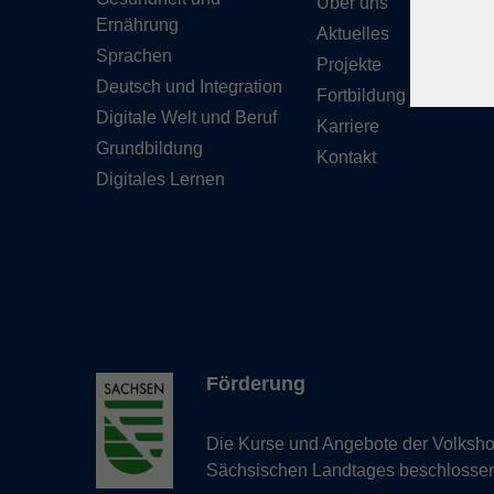
Über uns
Ernährung
Aktuelles
Sprachen
Projekte
Deutsch und Integration
Fortbildung
Digitale Welt und Beruf
Karriere
Grundbildung
Kontakt
Digitales Lernen
Förderung
Die Kurse und Angebote der Volkshoc
Sächsischen Landtages beschlosse