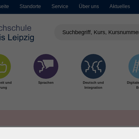
seite
Standorte
Service
Über uns
Aktuelles
eit und
Sprachen
Deutsch und
Digital
rung
Integration
B