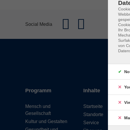
Dat
Cookie
Webbr
gespei
Social Media
Cookie
Ihr Br
Mechan
Surfak
von Co
Daten
No
Yo
Programm
Inhalte
Vi
Mensch und
Startseite
Gesellschaft
Standorte
Ma
Kultur und Gestalten
Service
Gesundheit und