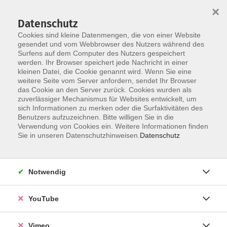
×
Datenschutz
Cookies sind kleine Datenmengen, die von einer Website
gesendet und vom Webbrowser des Nutzers während des
Surfens auf dem Computer des Nutzers gespeichert
Zum Hauptinhalt springen
werden. Ihr Browser speichert jede Nachricht in einer
kleinen Datei, die Cookie genannt wird. Wenn Sie eine
weitere Seite vom Server anfordern, sendet Ihr Browser
Der Kurs konnte nicht gefunden werden.
das Cookie an den Server zurück. Cookies wurden als
zuverlässiger Mechanismus für Websites entwickelt, um
sich Informationen zu merken oder die Surfaktivitäten des
Benutzers aufzuzeichnen. Bitte willigen Sie in die
Verwendung von Cookies ein. Weitere Informationen finden
Impressum
Sie in unseren Datenschutzhinweisen.
Datenschutz
Datenschutzerklärung
AGB und Widerruf
Notwendig
Barrierefreiheit
Vertrag widerrufen
YouTube
Vimeo