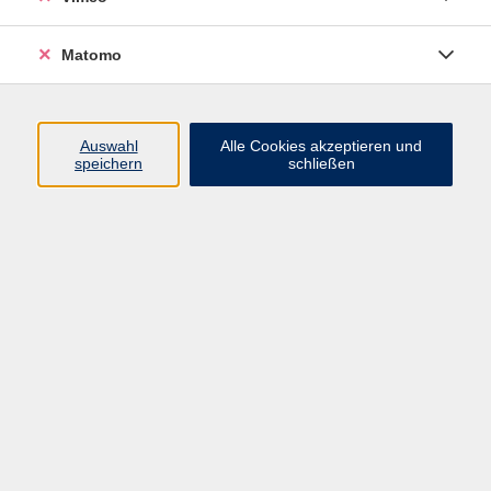
Matomo
Programm
Mensch und Gesellschaft
Auswahl
Alle Cookies akzeptieren und
speichern
schließen
Kultur und Gestalten
Gesundheit und Ernährung
Sprachen
Deutsch und Integration
Digitale Welt und Beruf
Grundbildung
Digitales Lernen
Inhalte