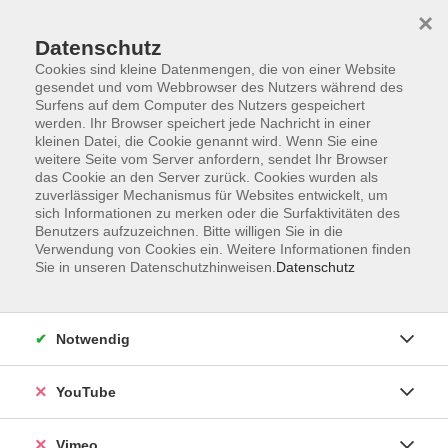
×
Datenschutz
Cookies sind kleine Datenmengen, die von einer Website
gesendet und vom Webbrowser des Nutzers während des
Surfens auf dem Computer des Nutzers gespeichert
Zum Hauptinhalt springen
werden. Ihr Browser speichert jede Nachricht in einer
kleinen Datei, die Cookie genannt wird. Wenn Sie eine
weitere Seite vom Server anfordern, sendet Ihr Browser
Der Kurs konnte nicht gefunden werden.
das Cookie an den Server zurück. Cookies wurden als
zuverlässiger Mechanismus für Websites entwickelt, um
sich Informationen zu merken oder die Surfaktivitäten des
Benutzers aufzuzeichnen. Bitte willigen Sie in die
Verwendung von Cookies ein. Weitere Informationen finden
Sie in unseren Datenschutzhinweisen.
Datenschutz
Impressum
Datenschutzerklärung
AGB und Widerruf
Notwendig
Barrierefreiheit
Vertrag widerrufen
YouTube
Vimeo