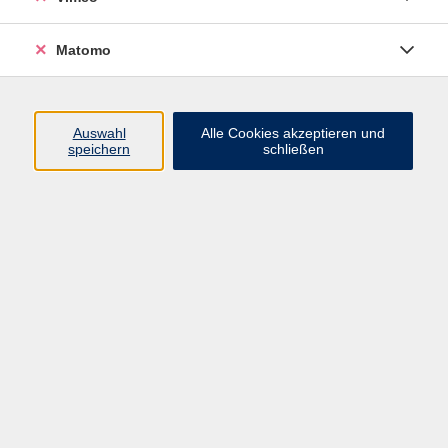
Matomo
Programm
Mensch und Gesellschaft
Auswahl
Alle Cookies akzeptieren und
speichern
schließen
Kultur und Gestalten
Gesundheit und Ernährung
Sprachen
Deutsch und Integration
Digitale Welt und Beruf
Grundbildung
Digitales Lernen
Inhalte