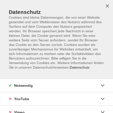
×
Datenschutz
Cookies sind kleine Datenmengen, die von einer Website
gesendet und vom Webbrowser des Nutzers während des
Surfens auf dem Computer des Nutzers gespeichert
Zum Hauptinhalt springen
werden. Ihr Browser speichert jede Nachricht in einer
kleinen Datei, die Cookie genannt wird. Wenn Sie eine
weitere Seite vom Server anfordern, sendet Ihr Browser
das Cookie an den Server zurück. Cookies wurden als
zuverlässiger Mechanismus für Websites entwickelt, um
sich Informationen zu merken oder die Surfaktivitäten des
Benutzers aufzuzeichnen. Bitte willigen Sie in die
Verwendung von Cookies ein. Weitere Informationen finden
Sie in unseren Datenschutzhinweisen.
Datenschutz
Sie sind hier:
Grundbildung
Mathematik
Kurse Mathematik Abiturstufe
Notwendig
YouTube
IK Analysis GK (Winterferien 1. Woche)
Du willst gut vorbereitet in die schriftliche Abiturprüfung
Vimeo