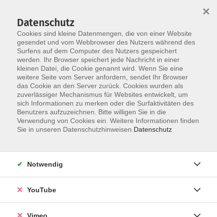
×
Datenschutz
Cookies sind kleine Datenmengen, die von einer Website
gesendet und vom Webbrowser des Nutzers während des
Surfens auf dem Computer des Nutzers gespeichert
Zum Hauptinhalt springen
werden. Ihr Browser speichert jede Nachricht in einer
kleinen Datei, die Cookie genannt wird. Wenn Sie eine
weitere Seite vom Server anfordern, sendet Ihr Browser
das Cookie an den Server zurück. Cookies wurden als
zuverlässiger Mechanismus für Websites entwickelt, um
sich Informationen zu merken oder die Surfaktivitäten des
Benutzers aufzuzeichnen. Bitte willigen Sie in die
Verwendung von Cookies ein. Weitere Informationen finden
Sie in unseren Datenschutzhinweisen.
Datenschutz
Sie sind hier:
Notwendig
Abiturbegleitung Mathematik 12 - online
YouTube
Mit Beginn des 11. Schuljahres arbeitet ein Schüler
des Gymnasiums an seinem Abiturergebnis. Die
Vimeo