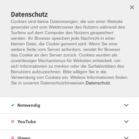
×
Datenschutz
Cookies sind kleine Datenmengen, die von einer Website
gesendet und vom Webbrowser des Nutzers während des
Surfens auf dem Computer des Nutzers gespeichert
Zum Hauptinhalt springen
werden. Ihr Browser speichert jede Nachricht in einer
kleinen Datei, die Cookie genannt wird. Wenn Sie eine
weitere Seite vom Server anfordern, sendet Ihr Browser
das Cookie an den Server zurück. Cookies wurden als
zuverlässiger Mechanismus für Websites entwickelt, um
sich Informationen zu merken oder die Surfaktivitäten des
Benutzers aufzuzeichnen. Bitte willigen Sie in die
Verwendung von Cookies ein. Weitere Informationen finden
Sie in unseren Datenschutzhinweisen.
Datenschutz
Sie sind hier:
Notwendig
Achtsamkeit im Alltag – Kleine Pausen mit
großer Wirkung
YouTube
Im Workshop lernen die Teilnehmenden zunächst,
Vimeo