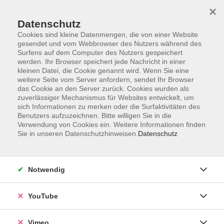
×
Datenschutz
Cookies sind kleine Datenmengen, die von einer Website
gesendet und vom Webbrowser des Nutzers während des
Surfens auf dem Computer des Nutzers gespeichert
Zum Hauptinhalt springen
werden. Ihr Browser speichert jede Nachricht in einer
kleinen Datei, die Cookie genannt wird. Wenn Sie eine
weitere Seite vom Server anfordern, sendet Ihr Browser
das Cookie an den Server zurück. Cookies wurden als
zuverlässiger Mechanismus für Websites entwickelt, um
sich Informationen zu merken oder die Surfaktivitäten des
Benutzers aufzuzeichnen. Bitte willigen Sie in die
Verwendung von Cookies ein. Weitere Informationen finden
Sie in unseren Datenschutzhinweisen.
Datenschutz
Sie sind hier:
Notwendig
Kreativer Kindertanz von 2-4 Jahren
YouTube
Schon die Kleinsten lieben tänzerische Bewegungen
zu mitreisender Musik. Nach einer spielerischen
Vimeo