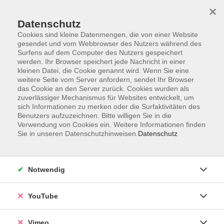
×
Datenschutz
Cookies sind kleine Datenmengen, die von einer Website
gesendet und vom Webbrowser des Nutzers während des
Surfens auf dem Computer des Nutzers gespeichert
Zum Hauptinhalt springen
werden. Ihr Browser speichert jede Nachricht in einer
kleinen Datei, die Cookie genannt wird. Wenn Sie eine
weitere Seite vom Server anfordern, sendet Ihr Browser
das Cookie an den Server zurück. Cookies wurden als
zuverlässiger Mechanismus für Websites entwickelt, um
sich Informationen zu merken oder die Surfaktivitäten des
Benutzers aufzuzeichnen. Bitte willigen Sie in die
Verwendung von Cookies ein. Weitere Informationen finden
Sie in unseren Datenschutzhinweisen.
Datenschutz
Sie sind hier:
Notwendig
Wachsmalstifte selbst gemacht
YouTube
In diesem Workshop starten Sie die Produktion von
natürlichen Wachsmalstiften, denn das kann ja jeder.
Vimeo