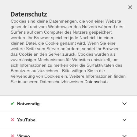
×
Datenschutz
Cookies sind kleine Datenmengen, die von einer Website
gesendet und vom Webbrowser des Nutzers während des
Surfens auf dem Computer des Nutzers gespeichert
Zum Hauptinhalt springen
werden. Ihr Browser speichert jede Nachricht in einer
kleinen Datei, die Cookie genannt wird. Wenn Sie eine
weitere Seite vom Server anfordern, sendet Ihr Browser
Der Kurs konnte nicht gefunden werden.
das Cookie an den Server zurück. Cookies wurden als
zuverlässiger Mechanismus für Websites entwickelt, um
sich Informationen zu merken oder die Surfaktivitäten des
Benutzers aufzuzeichnen. Bitte willigen Sie in die
Verwendung von Cookies ein. Weitere Informationen finden
Impressum
Sie in unseren Datenschutzhinweisen.
Datenschutz
Datenschutzerklärung
AGB und Widerruf
Notwendig
Barrierefreiheit
Vertrag widerrufen
YouTube
Vimeo