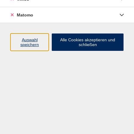
Matomo
Programm
Mensch und Gesellschaft
Auswahl
Alle Cookies akzeptieren und
speichern
schließen
Kultur und Gestalten
Gesundheit und Ernährung
Sprachen
Deutsch und Integration
Digitale Welt und Beruf
Grundbildung
Digitales Lernen
Inhalte