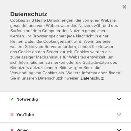
×
Datenschutz
Cookies sind kleine Datenmengen, die von einer Website
gesendet und vom Webbrowser des Nutzers während des
Surfens auf dem Computer des Nutzers gespeichert
Zum Hauptinhalt springen
werden. Ihr Browser speichert jede Nachricht in einer
kleinen Datei, die Cookie genannt wird. Wenn Sie eine
weitere Seite vom Server anfordern, sendet Ihr Browser
das Cookie an den Server zurück. Cookies wurden als
zuverlässiger Mechanismus für Websites entwickelt, um
sich Informationen zu merken oder die Surfaktivitäten des
Benutzers aufzuzeichnen. Bitte willigen Sie in die
Verwendung von Cookies ein. Weitere Informationen finden
Sie in unseren Datenschutzhinweisen.
Datenschutz
Sie sind hier:
Kultur und Gestalten
Malerei, Grafik, Drucktechniken
Notwendig
YouTube
Weihnachtliche Kreativwerkstatt – Basteln
mit Papier für alle Genera..
Vimeo