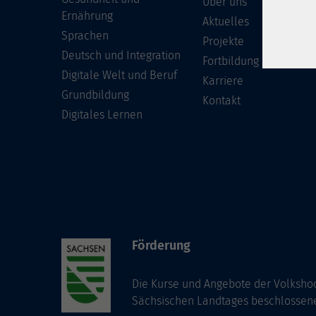
Über uns
Ernährung
Aktuelles
Sprachen
Projekte
Deutsch und Integration
Fortbildung
Digitale Welt und Beruf
Karriere
Grundbildung
Kontakt
Digitales Lernen
Förderung
Die Kurse und Angebote der Volkshoc
Sächsischen Landtages beschlossen