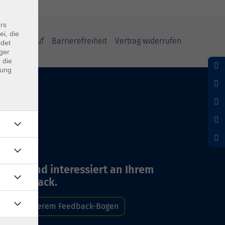
rs
ei, die
und Widerruf
Barrierefreiheit
Vertrag widerrufen
ndet
ger
 die
dung
Wir sind interessiert an Ihrem
Feedback.
Zu unserem Feedback-Bogen