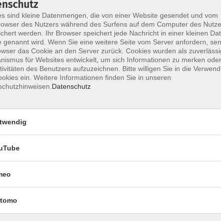
enschutz
s sind kleine Datenmengen, die von einer Website gesendet und vom
owser des Nutzers während des Surfens auf dem Computer des Nutze
chert werden. Ihr Browser speichert jede Nachricht in einer kleinen Dat
Impressum
Datenschutzerklärung
AGB 
 genannt wird. Wenn Sie eine weitere Seite vom Server anfordern, se
owser das Cookie an den Server zurück. Cookies wurden als zuverlässi
ismus für Websites entwickelt, um sich Informationen zu merken oder
tivitäten des Benutzers aufzuzeichnen. Bitte willigen Sie in die Verwen
okies ein. Weitere Informationen finden Sie in unseren
schutzhinweisen.
Datenschutz
twendig
uTube
Rechtliches
meo
Impressum
Datenschutzerklärung
tomo
AGB und Widerruf