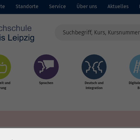
ite
Standorte
Service
Über uns
Aktuelles
it und
Sprachen
Deutsch und
Digital
rung
Integration
B