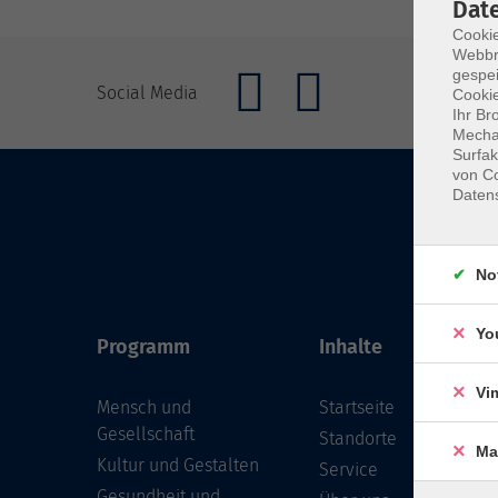
Dat
Cookie
Webbr
gespei
Social Media
Cookie
Ihr Br
Mechan
Surfak
von Co
Daten
No
Yo
Programm
Inhalte
Vi
Mensch und
Startseite
Gesellschaft
Standorte
Ma
Kultur und Gestalten
Service
Gesundheit und