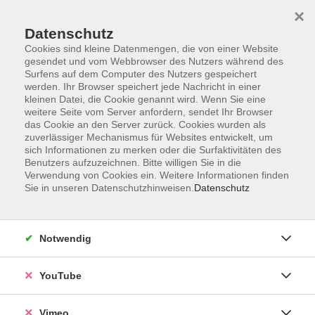
×
Datenschutz
Cookies sind kleine Datenmengen, die von einer Website
gesendet und vom Webbrowser des Nutzers während des
Surfens auf dem Computer des Nutzers gespeichert
Zum Hauptinhalt springen
werden. Ihr Browser speichert jede Nachricht in einer
kleinen Datei, die Cookie genannt wird. Wenn Sie eine
weitere Seite vom Server anfordern, sendet Ihr Browser
das Cookie an den Server zurück. Cookies wurden als
Sprachen
zuverlässiger Mechanismus für Websites entwickelt, um
sich Informationen zu merken oder die Surfaktivitäten des
Benutzers aufzuzeichnen. Bitte willigen Sie in die
Verwendung von Cookies ein. Weitere Informationen finden
Sie in unseren Datenschutzhinweisen.
Datenschutz
90 Kurse
Notwendig
Einfach sprechen!
YouTube
Ob für den Urlaub, den Beruf oder den
Austausch mit Freunden und Verwandten im
Vimeo