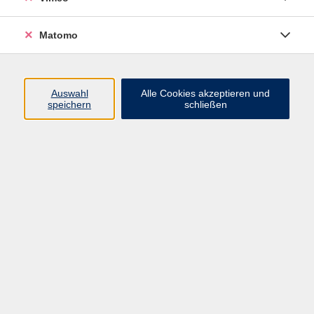
Ausland, ob echter Anfänger,
Wiedereinsteigerin oder fortgeschrittener
Matomo
Sprecher, ob intensiv oder im gemütlichen
Tempo - bei uns finden Sie einen passenden
Sprachkurs für sich.
Auswahl
Alle Cookies akzeptieren und
Eine genauere Einschätzung Ihres aktuellen
speichern
schließen
Kenntnisstands gibt Ihnen ein
kostenloser
Einstufungstest
.
Wenn Sie weitere Beratung wünschen, rufen
Sie uns an oder kommen Sie zu uns. Wir helfen
Ihnen gern bei der Auswahl.
Kurse nach Themen
Englisch
44
Französisch
11
Spanisch
16
Italienisch
10