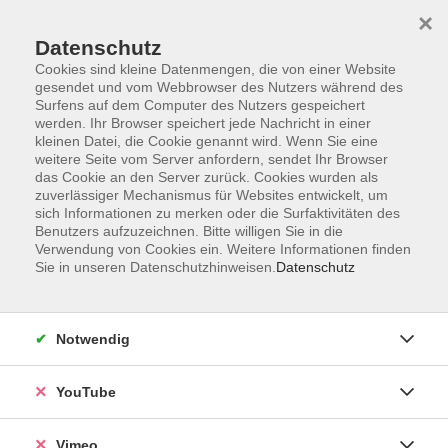
×
Datenschutz
Cookies sind kleine Datenmengen, die von einer Website
gesendet und vom Webbrowser des Nutzers während des
Surfens auf dem Computer des Nutzers gespeichert
Zum Hauptinhalt springen
werden. Ihr Browser speichert jede Nachricht in einer
kleinen Datei, die Cookie genannt wird. Wenn Sie eine
weitere Seite vom Server anfordern, sendet Ihr Browser
das Cookie an den Server zurück. Cookies wurden als
zuverlässiger Mechanismus für Websites entwickelt, um
sich Informationen zu merken oder die Surfaktivitäten des
Benutzers aufzuzeichnen. Bitte willigen Sie in die
Verwendung von Cookies ein. Weitere Informationen finden
Sie in unseren Datenschutzhinweisen.
Datenschutz
Sie sind hier:
Sprachen
Englisch
Grundkurse
Notwendig
Englisch-Grundkurs: Dranbleiben und
sicherer werden – mit „Easy English
YouTube
Upgrade“
Vimeo