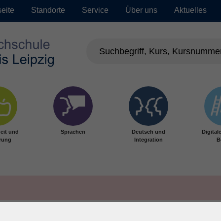
seite
Standorte
Service
Über uns
Aktuelles
eit und
Sprachen
Deutsch und
Digital
rung
Integration
B