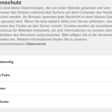
enschutz
s sind kleine Datenmengen, die von einer Website gesendet und vom
owser des Nutzers während des Surfens auf dem Computer des Nutze
chert werden. Ihr Browser speichert jede Nachricht in einer kleinen Dat
Impressum
Datenschutzerklärung
AGB 
 genannt wird. Wenn Sie eine weitere Seite vom Server anfordern, se
owser das Cookie an den Server zurück. Cookies wurden als zuverlässi
ismus für Websites entwickelt, um sich Informationen zu merken oder
tivitäten des Benutzers aufzuzeichnen. Bitte willigen Sie in die Verwen
okies ein. Weitere Informationen finden Sie in unseren
schutzhinweisen.
Datenschutz
twendig
uTube
Rechtliches
meo
Impressum
Datenschutzerklärung
tomo
AGB und Widerruf