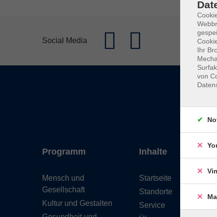
Dat
Cookie
Webbr
gespei
Social Media
Cookie
Ihr Br
Mechan
Surfak
von Co
Daten
No
Yo
Programm
Inhalte
Vi
Mensch und
Startseite
Gesellschaft
Standorte
Ma
Kultur und Gestalten
Service
Gesundheit und