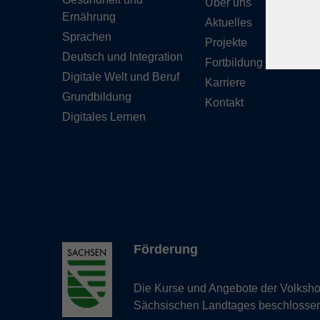
Über uns
Ernährung
Aktuelles
Sprachen
Projekte
Deutsch und Integration
Fortbildung
Digitale Welt und Beruf
Karriere
Grundbildung
Kontakt
Digitales Lernen
Förderung
Die Kurse und Angebote der Volkshoc
Sächsischen Landtages beschlosse