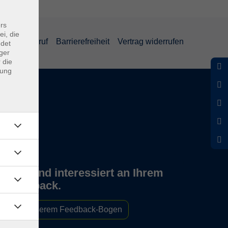
rs
ei, die
und Widerruf
Barrierefreiheit
Vertrag widerrufen
ndet
ger
 die
dung
Wir sind interessiert an Ihrem
Feedback.
Zu unserem Feedback-Bogen