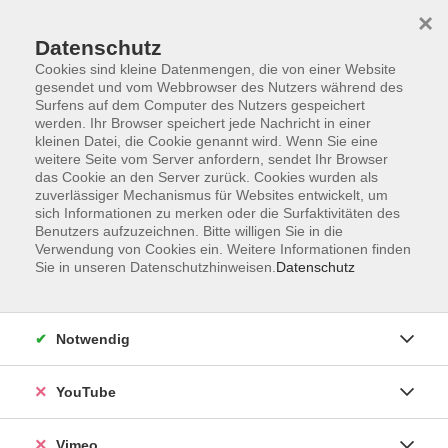
×
Datenschutz
Cookies sind kleine Datenmengen, die von einer Website
gesendet und vom Webbrowser des Nutzers während des
Surfens auf dem Computer des Nutzers gespeichert
Zum Hauptinhalt springen
werden. Ihr Browser speichert jede Nachricht in einer
kleinen Datei, die Cookie genannt wird. Wenn Sie eine
weitere Seite vom Server anfordern, sendet Ihr Browser
Der Kurs konnte nicht gefunden werden.
das Cookie an den Server zurück. Cookies wurden als
zuverlässiger Mechanismus für Websites entwickelt, um
sich Informationen zu merken oder die Surfaktivitäten des
Benutzers aufzuzeichnen. Bitte willigen Sie in die
Verwendung von Cookies ein. Weitere Informationen finden
Sie in unseren Datenschutzhinweisen.
Datenschutz
Impressum
Datenschutzerklärung
AGB und Widerruf
Notwendig
Barrierefreiheit
Vertrag widerrufen
YouTube
Vimeo