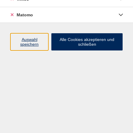
Matomo
Programm
Mensch und Gesellschaft
Auswahl
Alle Cookies akzeptieren und
speichern
schließen
Kultur und Gestalten
Gesundheit und Ernährung
Sprachen
Deutsch und Integration
Digitale Welt und Beruf
Grundbildung
Digitales Lernen
Inhalte