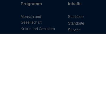
Programm
Inhalte
Mensch und
Startseite
Gesellschaft
Standorte
Kultur und Gestalten
Service
Gesundheit und
Über uns
Ernährung
Aktuelles
Sprachen
Projekte
Deutsch und Integration
Fortbildung
Digitale Welt und Beruf
Karriere
Grundbildung
Kontakt
Digitales Lernen