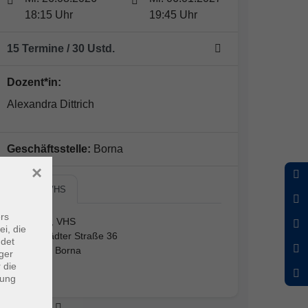
18:15 Uhr
19:45 Uhr
15 Termine
/ 30
Ustd.
Dozent*in:
Alexandra Dittrich
Geschäftsstelle:
Borna
×
Borna, VHS
rs
Borna, VHS
ei, die
Lobstädter Straße 36
ndet
04552 Borna
ger
1.10
 die
dung