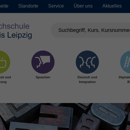
seite
Standorte
Service
Über uns
Aktuelles
eit und
Sprachen
Deutsch und
Digital
rung
Integration
B