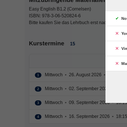
Easy English B1.2 (Cornelsen)
ISBN: 978-3-06-520824-6
No
Bitte kaufen Sie das Lehrbuch erst nach der erst
Yo
Kurstermine
15
Vi
Ma
Mittwoch
•
26. August 2026
•
18:15 – 1
1
Mittwoch
•
02. September 2026
•
18:15
2
Mittwoch
•
09. September 2026
•
18:15
3
Mittwoch
•
16. September 2026
•
18:15
4