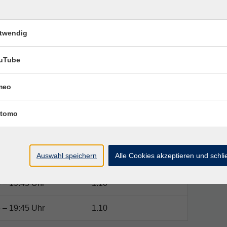
twendig
en Veranstaltung!
uTube
meo
Ort / Raum
tomo
9:45 Uhr
1.10
Auswahl speichern
Alle Cookies akzeptieren und schl
 – 19:45 Uhr
1.10
 – 19:45 Uhr
1.10
 – 19:45 Uhr
1.10