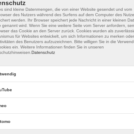
enschutz
s sind kleine Datenmengen, die von einer Website gesendet und vom
owser des Nutzers während des Surfens auf dem Computer des Nutze
chert werden. Ihr Browser speichert jede Nachricht in einer kleinen Dat
Impressum
Datenschutzerklärung
AGB 
 genannt wird. Wenn Sie eine weitere Seite vom Server anfordern, se
owser das Cookie an den Server zurück. Cookies wurden als zuverlässi
ismus für Websites entwickelt, um sich Informationen zu merken oder
tivitäten des Benutzers aufzuzeichnen. Bitte willigen Sie in die Verwen
okies ein. Weitere Informationen finden Sie in unseren
schutzhinweisen.
Datenschutz
twendig
uTube
Rechtliches
meo
Impressum
Datenschutzerklärung
tomo
AGB und Widerruf