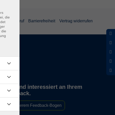
rs
ei, die
und Widerruf
Barrierefreiheit
Vertrag widerrufen
ndet
ger
 die
dung
Wir sind interessiert an Ihrem
Feedback.
Zu unserem Feedback-Bogen