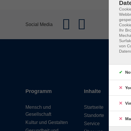
Dat
Cookie
Webbr
gespei
Social Media
Cookie
Ihr Br
Mechan
Surfak
von Co
Daten
No
Yo
Programm
Inhalte
Vi
Mensch und
Startseite
Gesellschaft
Standorte
Ma
Kultur und Gestalten
Service
Gesundheit und