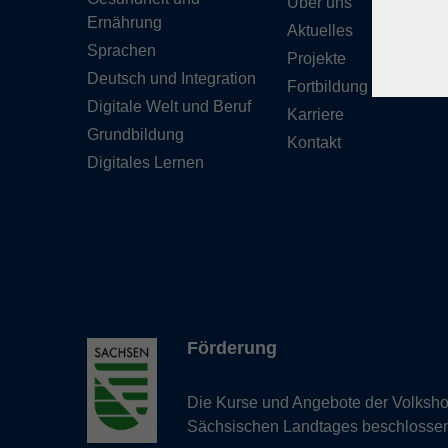
Über uns
Ernährung
Aktuelles
Sprachen
Projekte
Deutsch und Integration
Fortbildung
Digitale Welt und Beruf
Karriere
Grundbildung
Kontakt
Digitales Lernen
Förderung
Die Kurse und Angebote der Volkshoc
Sächsischen Landtages beschlosse