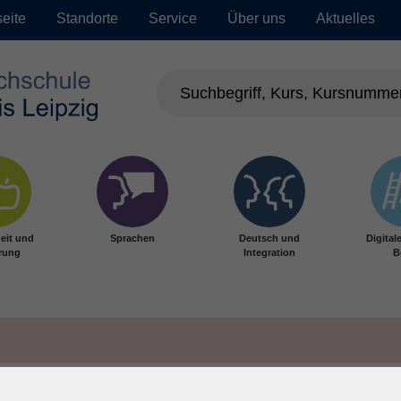
seite
Standorte
Service
Über uns
Aktuelles
eit und
Sprachen
Deutsch und
Digital
rung
Integration
B