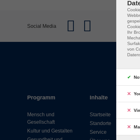
Dat
Cookie
Webbr
gespei
Social Media
Cookie
Ihr Br
Mechan
Surfak
von Co
Daten
No
Yo
Programm
Inhalte
Vi
Mensch und
Startseite
Gesellschaft
Standorte
Ma
Kultur und Gestalten
Service
Gesundheit und