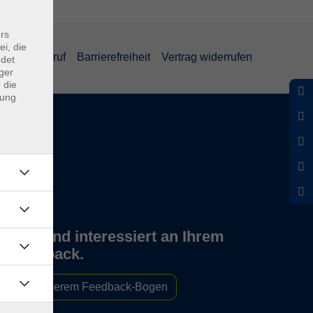
rs
ei, die
und Widerruf
Barrierefreiheit
Vertrag widerrufen
ndet
ger
 die
dung
Wir sind interessiert an Ihrem
Feedback.
Zu unserem Feedback-Bogen