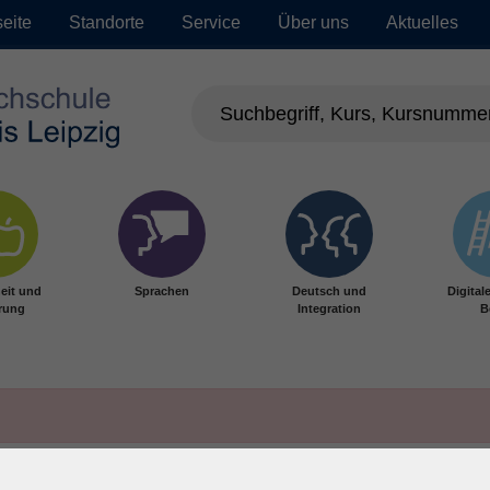
seite
Standorte
Service
Über uns
Aktuelles
eit und
Sprachen
Deutsch und
Digital
rung
Integration
B