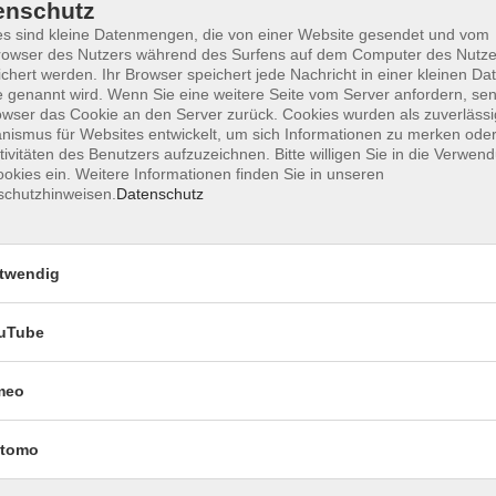
enschutz
s sind kleine Datenmengen, die von einer Website gesendet und vom
owser des Nutzers während des Surfens auf dem Computer des Nutze
chert werden. Ihr Browser speichert jede Nachricht in einer kleinen Dat
Impressum
Datenschutzerklärung
AGB 
 genannt wird. Wenn Sie eine weitere Seite vom Server anfordern, se
owser das Cookie an den Server zurück. Cookies wurden als zuverlässi
ismus für Websites entwickelt, um sich Informationen zu merken oder
tivitäten des Benutzers aufzuzeichnen. Bitte willigen Sie in die Verwen
okies ein. Weitere Informationen finden Sie in unseren
schutzhinweisen.
Datenschutz
twendig
uTube
Rechtliches
meo
Impressum
Datenschutzerklärung
tomo
AGB und Widerruf