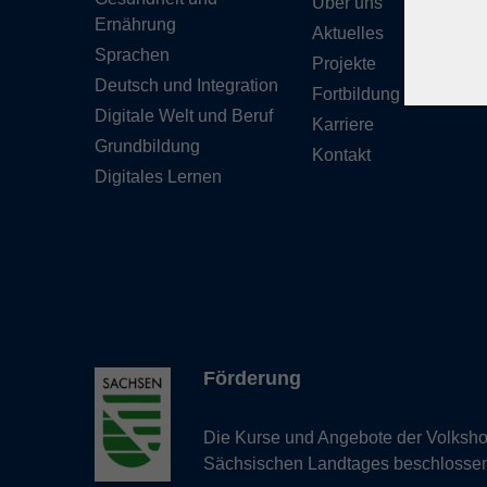
Über uns
Ernährung
Aktuelles
Sprachen
Projekte
Deutsch und Integration
Fortbildung
Digitale Welt und Beruf
Karriere
Grundbildung
Kontakt
Digitales Lernen
Förderung
Die Kurse und Angebote der Volkshoc
Sächsischen Landtages beschlosse