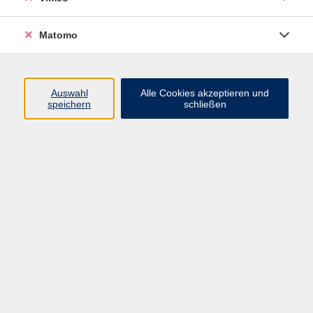
Matomo
Programm
Mensch und Gesellschaft
Auswahl
Alle Cookies akzeptieren und
speichern
schließen
Kultur und Gestalten
Gesundheit und Ernährung
Sprachen
Deutsch und Integration
Digitale Welt und Beruf
Grundbildung
Digitales Lernen
Inhalte