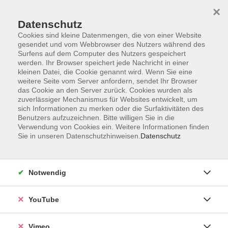
×
Datenschutz
Cookies sind kleine Datenmengen, die von einer Website
gesendet und vom Webbrowser des Nutzers während des
Surfens auf dem Computer des Nutzers gespeichert
Zum Hauptinhalt springen
werden. Ihr Browser speichert jede Nachricht in einer
kleinen Datei, die Cookie genannt wird. Wenn Sie eine
weitere Seite vom Server anfordern, sendet Ihr Browser
Der Kurs konnte nicht gefunden werden.
das Cookie an den Server zurück. Cookies wurden als
zuverlässiger Mechanismus für Websites entwickelt, um
sich Informationen zu merken oder die Surfaktivitäten des
Benutzers aufzuzeichnen. Bitte willigen Sie in die
Verwendung von Cookies ein. Weitere Informationen finden
Sie in unseren Datenschutzhinweisen.
Datenschutz
Impressum
Datenschutzerklärung
AGB und Widerruf
Notwendig
Barrierefreiheit
Vertrag widerrufen
YouTube
Vimeo