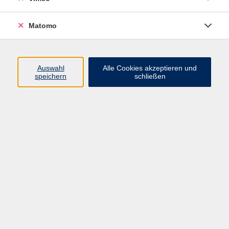
Matomo
Programm
Mensch und Gesellschaft
Auswahl
Alle Cookies akzeptieren und
speichern
schließen
Kultur und Gestalten
Gesundheit und Ernährung
Sprachen
Deutsch und Integration
Digitale Welt und Beruf
Grundbildung
Digitales Lernen
Inhalte