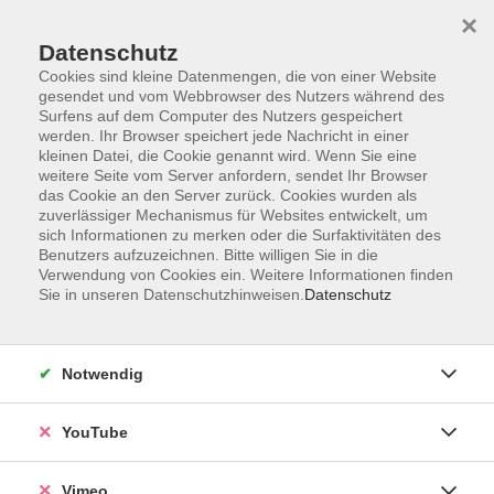
×
Datenschutz
Cookies sind kleine Datenmengen, die von einer Website
gesendet und vom Webbrowser des Nutzers während des
Surfens auf dem Computer des Nutzers gespeichert
Zum Hauptinhalt springen
werden. Ihr Browser speichert jede Nachricht in einer
kleinen Datei, die Cookie genannt wird. Wenn Sie eine
weitere Seite vom Server anfordern, sendet Ihr Browser
Der Kurs konnte nicht gefunden werden.
das Cookie an den Server zurück. Cookies wurden als
zuverlässiger Mechanismus für Websites entwickelt, um
sich Informationen zu merken oder die Surfaktivitäten des
Benutzers aufzuzeichnen. Bitte willigen Sie in die
Verwendung von Cookies ein. Weitere Informationen finden
Sie in unseren Datenschutzhinweisen.
Datenschutz
Impressum
Datenschutzerklärung
AGB und Widerruf
Notwendig
Barrierefreiheit
Vertrag widerrufen
YouTube
Vimeo