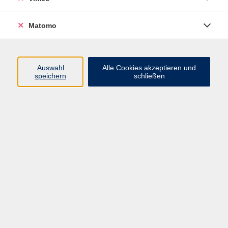
Matomo
Programm
Mensch und Gesellschaft
Auswahl
Alle Cookies akzeptieren und
speichern
schließen
Kultur und Gestalten
Gesundheit und Ernährung
Sprachen
Deutsch und Integration
Digitale Welt und Beruf
Grundbildung
Digitales Lernen
Inhalte