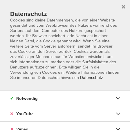
×
Datenschutz
Cookies sind kleine Datenmengen, die von einer Website
gesendet und vom Webbrowser des Nutzers während des
Surfens auf dem Computer des Nutzers gespeichert
Zum Hauptinhalt springen
werden. Ihr Browser speichert jede Nachricht in einer
kleinen Datei, die Cookie genannt wird. Wenn Sie eine
weitere Seite vom Server anfordern, sendet Ihr Browser
Der Kurs konnte nicht gefunden werden.
das Cookie an den Server zurück. Cookies wurden als
zuverlässiger Mechanismus für Websites entwickelt, um
sich Informationen zu merken oder die Surfaktivitäten des
Benutzers aufzuzeichnen. Bitte willigen Sie in die
Verwendung von Cookies ein. Weitere Informationen finden
Sie in unseren Datenschutzhinweisen.
Datenschutz
Impressum
Datenschutzerklärung
AGB und Widerruf
Notwendig
Barrierefreiheit
Vertrag widerrufen
YouTube
Vimeo