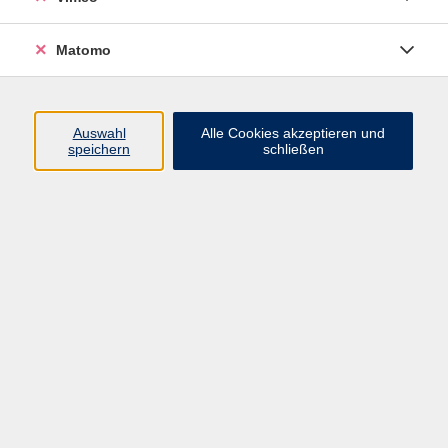
Matomo
Programm
Mensch und Gesellschaft
Auswahl
Alle Cookies akzeptieren und
speichern
schließen
Kultur und Gestalten
Gesundheit und Ernährung
Sprachen
Deutsch und Integration
Digitale Welt und Beruf
Grundbildung
Digitales Lernen
Inhalte