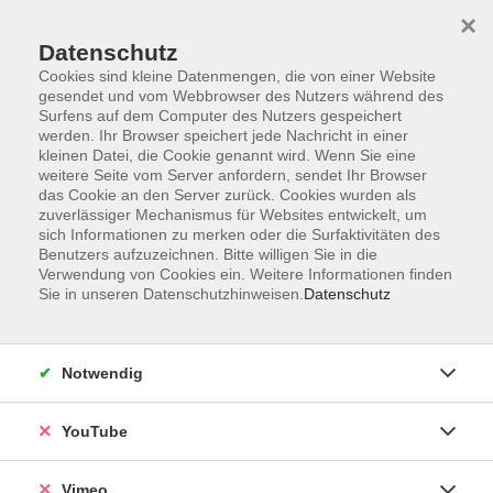
×
Datenschutz
Cookies sind kleine Datenmengen, die von einer Website
gesendet und vom Webbrowser des Nutzers während des
Surfens auf dem Computer des Nutzers gespeichert
Zum Hauptinhalt springen
werden. Ihr Browser speichert jede Nachricht in einer
kleinen Datei, die Cookie genannt wird. Wenn Sie eine
weitere Seite vom Server anfordern, sendet Ihr Browser
Der Kurs konnte nicht gefunden werden.
das Cookie an den Server zurück. Cookies wurden als
zuverlässiger Mechanismus für Websites entwickelt, um
sich Informationen zu merken oder die Surfaktivitäten des
Benutzers aufzuzeichnen. Bitte willigen Sie in die
Verwendung von Cookies ein. Weitere Informationen finden
Sie in unseren Datenschutzhinweisen.
Datenschutz
Impressum
Datenschutzerklärung
AGB und Widerruf
Notwendig
Barrierefreiheit
Vertrag widerrufen
YouTube
Vimeo