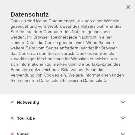
×
Datenschutz
Cookies sind kleine Datenmengen, die von einer Website
gesendet und vom Webbrowser des Nutzers während des
Surfens auf dem Computer des Nutzers gespeichert
Zum Hauptinhalt springen
werden. Ihr Browser speichert jede Nachricht in einer
kleinen Datei, die Cookie genannt wird. Wenn Sie eine
weitere Seite vom Server anfordern, sendet Ihr Browser
Der Kurs konnte nicht gefunden werden.
das Cookie an den Server zurück. Cookies wurden als
zuverlässiger Mechanismus für Websites entwickelt, um
sich Informationen zu merken oder die Surfaktivitäten des
Benutzers aufzuzeichnen. Bitte willigen Sie in die
Verwendung von Cookies ein. Weitere Informationen finden
Sie in unseren Datenschutzhinweisen.
Datenschutz
Impressum
Datenschutzerklärung
AGB und Widerruf
Notwendig
Barrierefreiheit
Vertrag widerrufen
YouTube
Vimeo