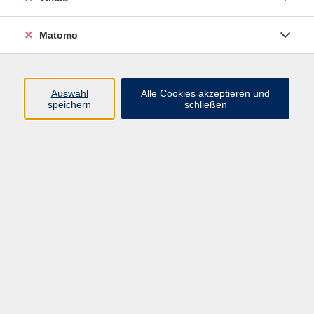
Matomo
Programm
Mensch und Gesellschaft
Auswahl
Alle Cookies akzeptieren und
speichern
schließen
Kultur und Gestalten
Gesundheit und Ernährung
Sprachen
Deutsch und Integration
Digitale Welt und Beruf
Grundbildung
Digitales Lernen
Inhalte