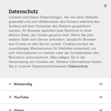
×
Datenschutz
Cookies sind kleine Datenmengen, die von einer Website
gesendet und vom Webbrowser des Nutzers während des
Surfens auf dem Computer des Nutzers gespeichert
Zum Hauptinhalt springen
werden. Ihr Browser speichert jede Nachricht in einer
kleinen Datei, die Cookie genannt wird. Wenn Sie eine
weitere Seite vom Server anfordern, sendet Ihr Browser
Der Kurs konnte nicht gefunden werden.
das Cookie an den Server zurück. Cookies wurden als
zuverlässiger Mechanismus für Websites entwickelt, um
sich Informationen zu merken oder die Surfaktivitäten des
Benutzers aufzuzeichnen. Bitte willigen Sie in die
Verwendung von Cookies ein. Weitere Informationen finden
Impressum
Sie in unseren Datenschutzhinweisen.
Datenschutz
Datenschutzerklärung
AGB und Widerruf
Notwendig
Barrierefreiheit
Vertrag widerrufen
YouTube
Vimeo