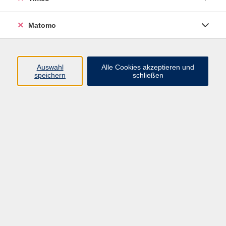
Matomo
Programm
Mensch und Gesellschaft
Auswahl
Alle Cookies akzeptieren und
speichern
schließen
Kultur und Gestalten
Gesundheit und Ernährung
Sprachen
Deutsch und Integration
Digitale Welt und Beruf
Grundbildung
Digitales Lernen
Inhalte