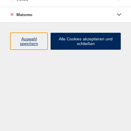
Matomo
Programm
Mensch und Gesellschaft
Auswahl
Alle Cookies akzeptieren und
speichern
schließen
Kultur und Gestalten
Gesundheit und Ernährung
Sprachen
Deutsch und Integration
Digitale Welt und Beruf
Grundbildung
Digitales Lernen
Inhalte