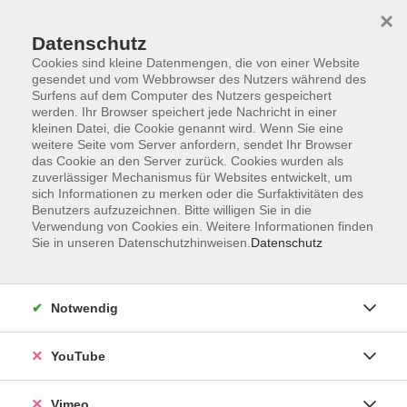
×
Datenschutz
Cookies sind kleine Datenmengen, die von einer Website
gesendet und vom Webbrowser des Nutzers während des
Surfens auf dem Computer des Nutzers gespeichert
Zum Hauptinhalt springen
werden. Ihr Browser speichert jede Nachricht in einer
kleinen Datei, die Cookie genannt wird. Wenn Sie eine
weitere Seite vom Server anfordern, sendet Ihr Browser
Der Kurs konnte nicht gefunden werden.
das Cookie an den Server zurück. Cookies wurden als
zuverlässiger Mechanismus für Websites entwickelt, um
sich Informationen zu merken oder die Surfaktivitäten des
Benutzers aufzuzeichnen. Bitte willigen Sie in die
Verwendung von Cookies ein. Weitere Informationen finden
Sie in unseren Datenschutzhinweisen.
Datenschutz
Impressum
Datenschutzerklärung
AGB und Widerruf
Notwendig
Barrierefreiheit
Vertrag widerrufen
YouTube
Vimeo