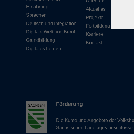
Über uns
Ernährung
Aktuelles
Sprachen
Projekte
Deutsch und Integration
Fortbildung
Digitale Welt und Beruf
Karriere
Grundbildung
Kontakt
Digitales Lernen
Förderung
Die Kurse und Angebote der Volkshoc
Sächsischen Landtages beschlosse