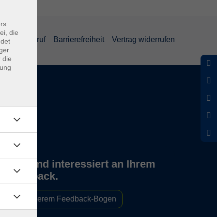
rs
ei, die
und Widerruf
Barrierefreiheit
Vertrag widerrufen
ndet
ger
 die
dung
Wir sind interessiert an Ihrem
Feedback.
Zu unserem Feedback-Bogen