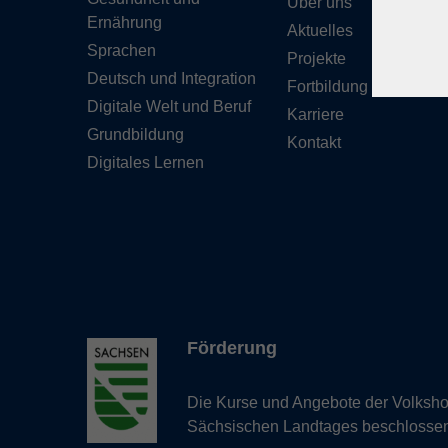
Über uns
Ernährung
Aktuelles
Sprachen
Projekte
Deutsch und Integration
Fortbildung
Digitale Welt und Beruf
Karriere
Grundbildung
Kontakt
Digitales Lernen
Förderung
Die Kurse und Angebote der Volkshoc
Sächsischen Landtages beschlosse