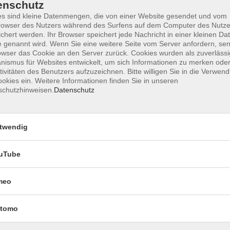
enschutz
s sind kleine Datenmengen, die von einer Website gesendet und vom
owser des Nutzers während des Surfens auf dem Computer des Nutze
chert werden. Ihr Browser speichert jede Nachricht in einer kleinen Dat
Impressum
Datenschutzerklärung
AGB 
 genannt wird. Wenn Sie eine weitere Seite vom Server anfordern, se
owser das Cookie an den Server zurück. Cookies wurden als zuverlässi
ismus für Websites entwickelt, um sich Informationen zu merken oder
tivitäten des Benutzers aufzuzeichnen. Bitte willigen Sie in die Verwen
okies ein. Weitere Informationen finden Sie in unseren
schutzhinweisen.
Datenschutz
twendig
uTube
Rechtliches
meo
Impressum
Datenschutzerklärung
tomo
AGB und Widerruf