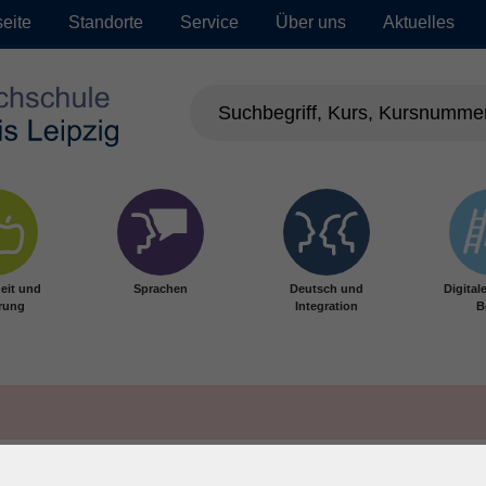
seite
Standorte
Service
Über uns
Aktuelles
eit und
Sprachen
Deutsch und
Digital
rung
Integration
B