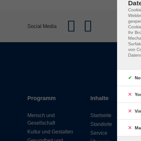
Dat
Cookie
Webbr
gespei
Social Media
Cookie
Ihr Br
Mechan
Surfak
von Co
Daten
No
Yo
Programm
Inhalte
Vi
Mensch und
Startseite
Gesellschaft
Standorte
Ma
Kultur und Gestalten
Service
Gesundheit und