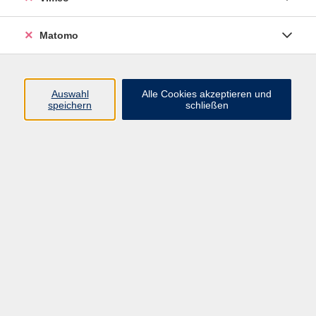
Matomo
Programm
Mensch und Gesellschaft
Auswahl
Alle Cookies akzeptieren und
speichern
schließen
Kultur und Gestalten
Gesundheit und Ernährung
Sprachen
Deutsch und Integration
Digitale Welt und Beruf
Grundbildung
Digitales Lernen
Inhalte