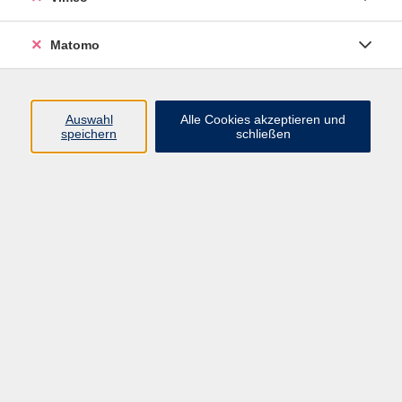
Matomo
Programm
Mensch und Gesellschaft
Auswahl
Alle Cookies akzeptieren und
speichern
schließen
Kultur und Gestalten
Gesundheit und Ernährung
Sprachen
Deutsch und Integration
Digitale Welt und Beruf
Grundbildung
Digitales Lernen
Inhalte