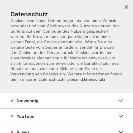
×
Datenschutz
Cookies sind kleine Datenmengen, die von einer Website
gesendet und vom Webbrowser des Nutzers während des
Surfens auf dem Computer des Nutzers gespeichert
Zum Hauptinhalt springen
werden. Ihr Browser speichert jede Nachricht in einer
kleinen Datei, die Cookie genannt wird. Wenn Sie eine
weitere Seite vom Server anfordern, sendet Ihr Browser
Der Kurs konnte nicht gefunden werden.
das Cookie an den Server zurück. Cookies wurden als
zuverlässiger Mechanismus für Websites entwickelt, um
sich Informationen zu merken oder die Surfaktivitäten des
Benutzers aufzuzeichnen. Bitte willigen Sie in die
Verwendung von Cookies ein. Weitere Informationen finden
Sie in unseren Datenschutzhinweisen.
Datenschutz
Impressum
Datenschutzerklärung
AGB und Widerruf
Notwendig
Barrierefreiheit
Vertrag widerrufen
YouTube
Vimeo