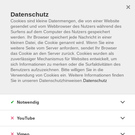
×
Datenschutz
Cookies sind kleine Datenmengen, die von einer Website
gesendet und vom Webbrowser des Nutzers während des
Surfens auf dem Computer des Nutzers gespeichert
Zum Hauptinhalt springen
werden. Ihr Browser speichert jede Nachricht in einer
kleinen Datei, die Cookie genannt wird. Wenn Sie eine
weitere Seite vom Server anfordern, sendet Ihr Browser
das Cookie an den Server zurück. Cookies wurden als
zuverlässiger Mechanismus für Websites entwickelt, um
sich Informationen zu merken oder die Surfaktivitäten des
Benutzers aufzuzeichnen. Bitte willigen Sie in die
Verwendung von Cookies ein. Weitere Informationen finden
Sie in unseren Datenschutzhinweisen.
Datenschutz
Sie sind hier:
Sprachen
Spanisch
Grundkurse
Notwendig
Spanisch Aufbaukurs (A2)
YouTube
Antes era diferente! In diesem Aufbaukurs festigen und
erweitern Sie Ihre Sprachkenntnisse aus den Niveaus
Vimeo