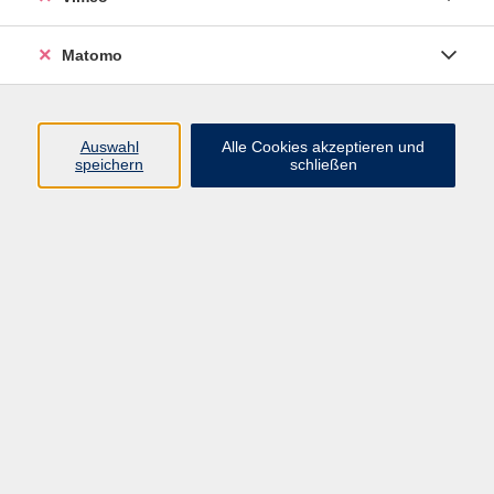
können Sie in diesen Kurs einfach mit einsteigen -
ideal auch für Anfänger. Die grundlegenden
Matomo
Fertigkeiten aus dem ersten Kursdurchlauf (10
Termine) werden vertieft und wir tauchen weiter ein in
Sprache und Kultur Spaniens und Lateinamerikas -
Auswahl
Alle Cookies akzeptieren und
wie immer mit alltagstauglichen Situationen und der
speichern
schließen
nötigen Grammatik, die behutsam vermittelt wird.
Freuen Sie sich auf lebendigen Unterricht mit unserer
muttersprachlichen Kursleiterin.
140,00 €
Gebühr
In den Warenkorb
Merken