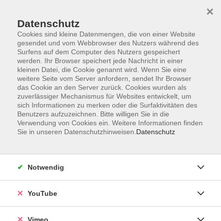
×
Datenschutz
Cookies sind kleine Datenmengen, die von einer Website
gesendet und vom Webbrowser des Nutzers während des
Surfens auf dem Computer des Nutzers gespeichert
Zum Hauptinhalt springen
werden. Ihr Browser speichert jede Nachricht in einer
kleinen Datei, die Cookie genannt wird. Wenn Sie eine
weitere Seite vom Server anfordern, sendet Ihr Browser
das Cookie an den Server zurück. Cookies wurden als
zuverlässiger Mechanismus für Websites entwickelt, um
sich Informationen zu merken oder die Surfaktivitäten des
Benutzers aufzuzeichnen. Bitte willigen Sie in die
Verwendung von Cookies ein. Weitere Informationen finden
Sie in unseren Datenschutzhinweisen.
Datenschutz
Sie sind hier:
Sprachen
Spanisch
Grundkurse
Notwendig
Spanisch für Anfänger mit geringen
Vorkenntnissen
YouTube
Sie sprechen schon ein klein wenig Spanisch? Dann
Vimeo