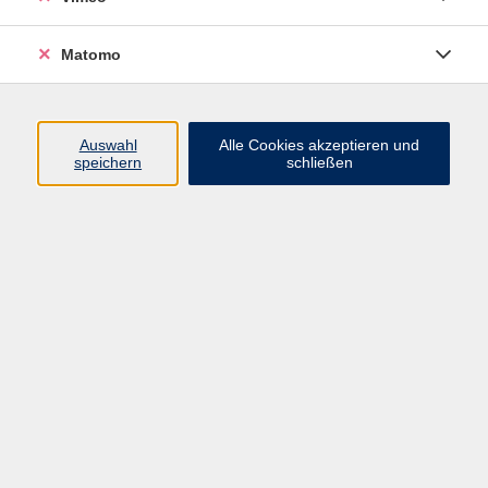
richtige für Sie ist, können Sie an dem
folgenden Einstufungstest teilnehmen:
Zum
Matomo
Sprachtest!
Auswahl
Alle Cookies akzeptieren und
David Friedrich
speichern
schließen
Fachreferent
03425 9047-19
E-Mail senden
Ergebnisse filtern
Spanisch Aufbaukurs (A2)
Mo. 17.08.2026 19:00
Markkleeberg