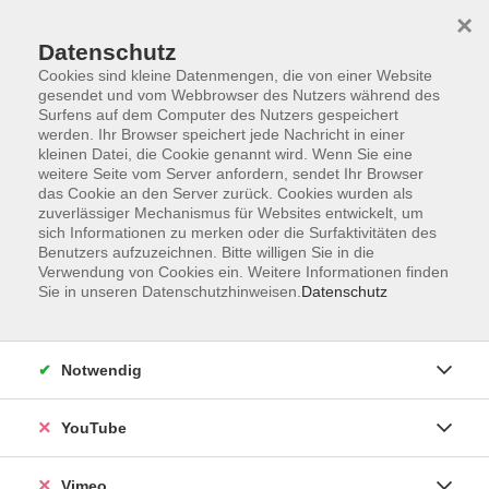
×
Datenschutz
Cookies sind kleine Datenmengen, die von einer Website
gesendet und vom Webbrowser des Nutzers während des
Surfens auf dem Computer des Nutzers gespeichert
Zum Hauptinhalt springen
werden. Ihr Browser speichert jede Nachricht in einer
kleinen Datei, die Cookie genannt wird. Wenn Sie eine
weitere Seite vom Server anfordern, sendet Ihr Browser
das Cookie an den Server zurück. Cookies wurden als
Grundkurse
zuverlässiger Mechanismus für Websites entwickelt, um
sich Informationen zu merken oder die Surfaktivitäten des
Benutzers aufzuzeichnen. Bitte willigen Sie in die
Verwendung von Cookies ein. Weitere Informationen finden
Sie in unseren Datenschutzhinweisen.
Datenschutz
13 Kurse
Notwendig
zurück zu Spanisch
YouTube
Sind Sie sich unsicher, welcher Kurs der
Vimeo