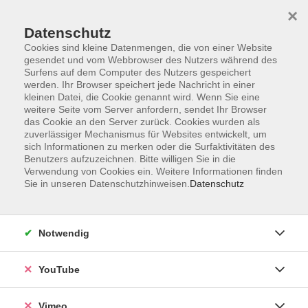
×
Datenschutz
Cookies sind kleine Datenmengen, die von einer Website
gesendet und vom Webbrowser des Nutzers während des
Surfens auf dem Computer des Nutzers gespeichert
Zum Hauptinhalt springen
werden. Ihr Browser speichert jede Nachricht in einer
kleinen Datei, die Cookie genannt wird. Wenn Sie eine
weitere Seite vom Server anfordern, sendet Ihr Browser
Der Kurs konnte nicht gefunden werden.
das Cookie an den Server zurück. Cookies wurden als
zuverlässiger Mechanismus für Websites entwickelt, um
sich Informationen zu merken oder die Surfaktivitäten des
Benutzers aufzuzeichnen. Bitte willigen Sie in die
Verwendung von Cookies ein. Weitere Informationen finden
Sie in unseren Datenschutzhinweisen.
Datenschutz
Impressum
Datenschutzerklärung
AGB und Widerruf
Notwendig
Barrierefreiheit
Vertrag widerrufen
YouTube
Vimeo