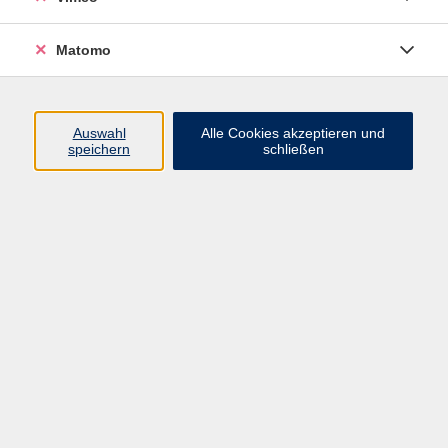
Matomo
Programm
Mensch und Gesellschaft
Auswahl
Alle Cookies akzeptieren und
speichern
schließen
Kultur und Gestalten
Gesundheit und Ernährung
Sprachen
Deutsch und Integration
Digitale Welt und Beruf
Grundbildung
Digitales Lernen
Inhalte