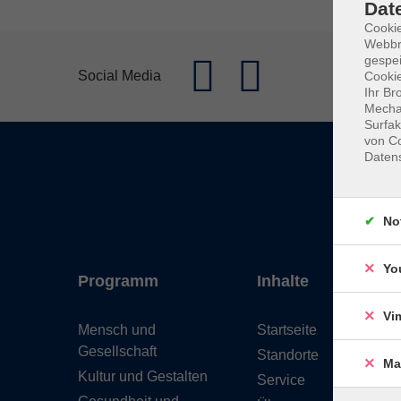
Dat
Cookie
Webbr
gespei
Social Media
Cookie
Ihr Br
Mechan
Surfak
von Co
Daten
No
Yo
Programm
Inhalte
Vi
Mensch und
Startseite
Gesellschaft
Standorte
Ma
Kultur und Gestalten
Service