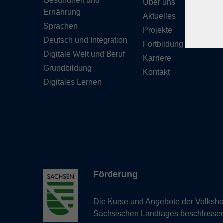
Gesundheit und
Über uns
Ernährung
Aktuelles
Sprachen
Projekte
Deutsch und Integration
Fortbildung
Digitale Welt und Beruf
Karriere
Grundbildung
Kontakt
Digitales Lernen
Förderung
Die Kurse und Angebote der Volkshoc
Sächsischen Landtages beschlosse