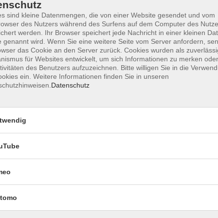
enschutz
s sind kleine Datenmengen, die von einer Website gesendet und vom
owser des Nutzers während des Surfens auf dem Computer des Nutze
chert werden. Ihr Browser speichert jede Nachricht in einer kleinen Dat
Impressum
Datenschutzerklärung
AGB 
 genannt wird. Wenn Sie eine weitere Seite vom Server anfordern, se
owser das Cookie an den Server zurück. Cookies wurden als zuverlässi
ismus für Websites entwickelt, um sich Informationen zu merken oder
tivitäten des Benutzers aufzuzeichnen. Bitte willigen Sie in die Verwen
okies ein. Weitere Informationen finden Sie in unseren
schutzhinweisen.
Datenschutz
twendig
uTube
Rechtliches
meo
Impressum
Datenschutzerklärung
tomo
AGB und Widerruf