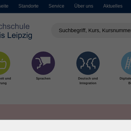
seite
Standorte
Service
Über uns
Aktuelles
eit und
Sprachen
Deutsch und
Digital
rung
Integration
B