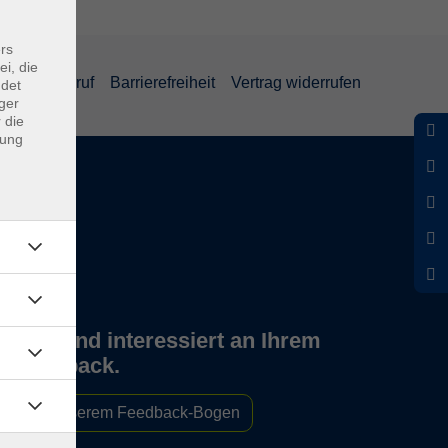
rs
ei, die
und Widerruf
Barrierefreiheit
Vertrag widerrufen
ndet
ger
 die
dung
Wir sind interessiert an Ihrem
Feedback.
Zu unserem Feedback-Bogen