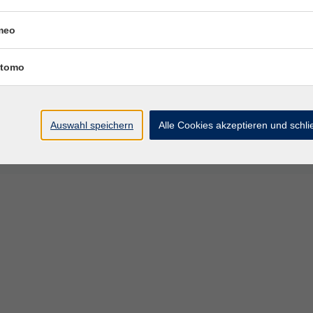
45 Uhr
Raum 2.15
meo
– 20:45 Uhr
Raum 2.15
tomo
– 20:45 Uhr
Raum 2.15
– 20:45 Uhr
Raum 2.15
Auswahl speichern
Alle Cookies akzeptieren und schl