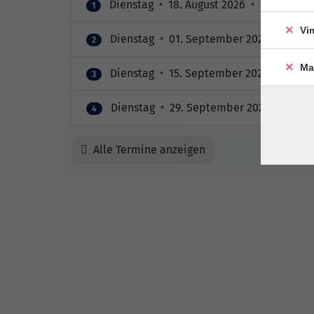
Dienstag
•
18. August 2026
•
18:30 – 20:
1
Vi
Dienstag
•
01. September 2026
•
18:30 
2
Ma
Dienstag
•
15. September 2026
•
18:30 
3
Dienstag
•
29. September 2026
•
18:30 
4
Alle Termine anzeigen