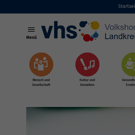
Startse
Menü
Zum Hauptinhalt springen
Mensch und
Kultur und
Gesundhe
Gesellschaft
Gestalten
Ernäh