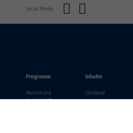
Social Media
Programm
Inhalte
Mensch und
Startseite
Gesellschaft
Standorte
Kultur und Gestalten
Service
Gesundheit und
Über uns
Ernährung
Aktuelles
Sprachen