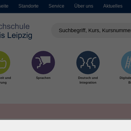
seite
Standorte
Service
Über uns
Aktuelles
eit und
Sprachen
Deutsch und
Digital
rung
Integration
B