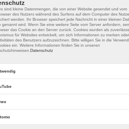
enschutz
s sind kleine Datenmengen, die von einer Website gesendet und vom
owser des Nutzers während des Surfens auf dem Computer des Nutze
chert werden. Ihr Browser speichert jede Nachricht in einer kleinen Dat
Impressum
Datenschutzerklärung
AGB 
 genannt wird. Wenn Sie eine weitere Seite vom Server anfordern, se
owser das Cookie an den Server zurück. Cookies wurden als zuverlässi
ismus für Websites entwickelt, um sich Informationen zu merken oder
tivitäten des Benutzers aufzuzeichnen. Bitte willigen Sie in die Verwen
okies ein. Weitere Informationen finden Sie in unseren
schutzhinweisen.
Datenschutz
twendig
uTube
Rechtliches
meo
Impressum
Datenschutzerklärung
tomo
AGB und Widerruf