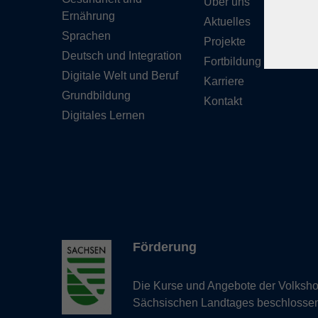
Über uns
Ernährung
Aktuelles
Sprachen
Projekte
Deutsch und Integration
Fortbildung
Digitale Welt und Beruf
Karriere
Grundbildung
Kontakt
Digitales Lernen
Förderung
Die Kurse und Angebote der Volkshoc
Sächsischen Landtages beschlosse