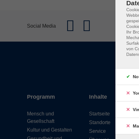
Dat
Cookie
Webbr
gespei
Social Media
Cookie
Ihr Br
Mechan
Surfak
von Co
Daten
No
Yo
Programm
Inhalte
Vi
Mensch und
Startseite
Gesellschaft
Standorte
Ma
Kultur und Gestalten
Service
Gesundheit und