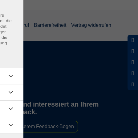
rs
ei, die
und Widerruf
Barrierefreiheit
Vertrag widerrufen
ndet
ger
 die
dung
Wir sind interessiert an Ihrem
Feedback.
Zu unserem Feedback-Bogen