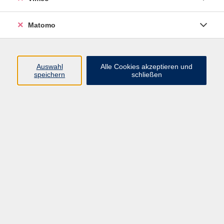
Teil unserer Bildungsgemeinschaft und erleben Sie die
Faszination des lebenslangen Lernens. Bildung ist der
Schlüssel zum persönlichen Wachstum und zur
Matomo
gesellschaftlichen Entwicklung.
Ihr Team der Volkshochschule Landkreis Leipzig.
Auswahl
Alle Cookies akzeptieren und
speichern
schließen
Kommunaler Eigenbetrieb „Bildung und
Kultur des Landkreises Leipzig“
Leitung
Dr. Ralph Egler
Betriebsleiter
03433 744633-30