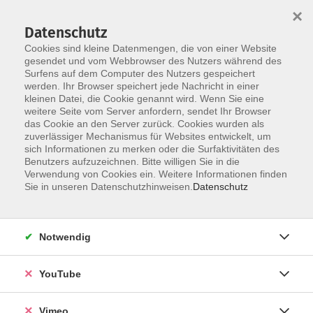
×
Datenschutz
Cookies sind kleine Datenmengen, die von einer Website
gesendet und vom Webbrowser des Nutzers während des
Surfens auf dem Computer des Nutzers gespeichert
Zum Hauptinhalt springen
werden. Ihr Browser speichert jede Nachricht in einer
kleinen Datei, die Cookie genannt wird. Wenn Sie eine
Die Volkshochschule Landkreis Leipzig
weitere Seite vom Server anfordern, sendet Ihr Browser
stellt sich vor
das Cookie an den Server zurück. Cookies wurden als
zuverlässiger Mechanismus für Websites entwickelt, um
sich Informationen zu merken oder die Surfaktivitäten des
Unsere Volkshochschule im Landkreis Leipzig leistet
Benutzers aufzuzeichnen. Bitte willigen Sie in die
Verwendung von Cookies ein. Weitere Informationen finden
einen wichtigen Beitrag zur Weiterentwicklung und
Sie in unseren Datenschutzhinweisen.
Datenschutz
kulturellen Bereicherung der Region. Unser breites
Spektrum an Kursen, Seminaren und Workshops deckt
nahezu alle Interessensgebiete ab, von Sprachkursen
Notwendig
über Kreativ- und Gesundheitskurse bis zur beruflichen
Weiterbildung. Die Volkshochschule ist auch ein Ort des
YouTube
Austauschs und der kulturellen Vielfalt, der den
gesellschaftlichen Zusammenhalt fördert. Werden Sie
Vimeo