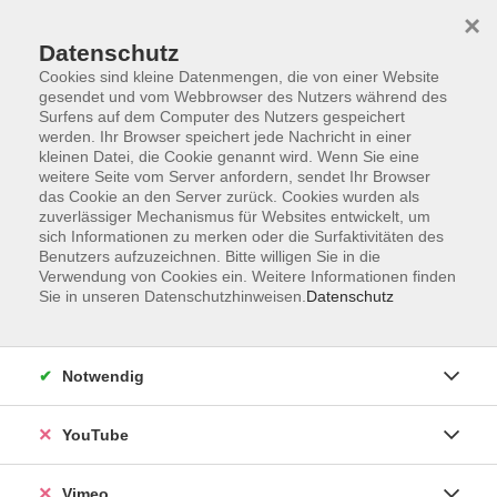
×
Datenschutz
Cookies sind kleine Datenmengen, die von einer Website
gesendet und vom Webbrowser des Nutzers während des
Surfens auf dem Computer des Nutzers gespeichert
Zum Hauptinhalt springen
Sie sind hier:
werden. Ihr Browser speichert jede Nachricht in einer
Aktuelles
kleinen Datei, die Cookie genannt wird. Wenn Sie eine
weitere Seite vom Server anfordern, sendet Ihr Browser
das Cookie an den Server zurück. Cookies wurden als
Nachhaltigkeit im Alltag
zuverlässiger Mechanismus für Websites entwickelt, um
sich Informationen zu merken oder die Surfaktivitäten des
Pflanzenheilkunde, Kräuter, Naturkosmetik
Benutzers aufzuzeichnen. Bitte willigen Sie in die
Verwendung von Cookies ein. Weitere Informationen finden
u.v.m.
Sie in unseren Datenschutzhinweisen.
Datenschutz
28.02.2026
Notwendig
YouTube
Vimeo