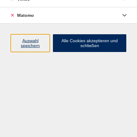
Matomo
Auswahl
Alle Cookies akzeptieren und
speichern
schließen
Nachhaltigkeit im Alltag
Natürlich bewusst leben
Sich selbst und der Umwelt etwas Gutes tun – entdecken
Sie in unseren Workshops, wie einfach ein natürlicher
Lebensstil ist. Ob heilende Kräfte der Pflanzenheilkunde,
das Herstellen pflegender Naturkosmetik ohne Chemie
oder Natürliche Farben selbst herstellen. Wir zeigen Ihnen
nachhaltige Wege zu mehr Wohlbefinden und Achtsamkeit.
Ganz einfach, gesund und ökologisch.
Ergebnisse filtern