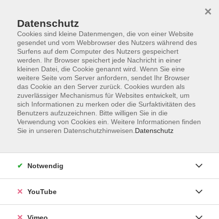
×
Datenschutz
Cookies sind kleine Datenmengen, die von einer Website
gesendet und vom Webbrowser des Nutzers während des
Surfens auf dem Computer des Nutzers gespeichert
Zum Hauptinhalt springen
Sie sind hier:
werden. Ihr Browser speichert jede Nachricht in einer
Über uns
Unsere Dozierenden
kleinen Datei, die Cookie genannt wird. Wenn Sie eine
weitere Seite vom Server anfordern, sendet Ihr Browser
das Cookie an den Server zurück. Cookies wurden als
Leubner, Dr. Norbert
zuverlässiger Mechanismus für Websites entwickelt, um
sich Informationen zu merken oder die Surfaktivitäten des
Benutzers aufzuzeichnen. Bitte willigen Sie in die
Verwendung von Cookies ein. Weitere Informationen finden
Sie in unseren Datenschutzhinweisen.
Datenschutz
Spätsommerpilze in der Neuen Harth
Fr. 18.09.2026 18:00
Markkleeberg
Notwendig
YouTube
Herbstpilze in der Neuen Harth
Vimeo