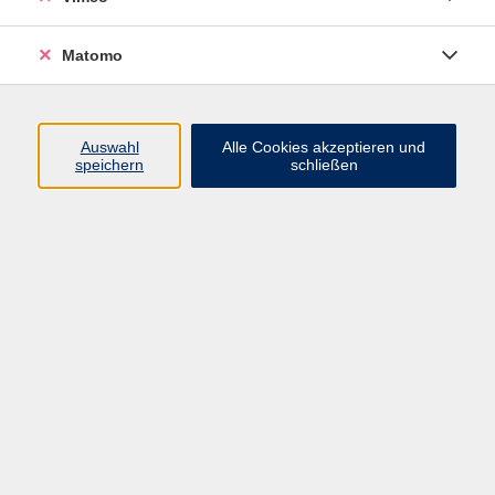
Matomo
Programm
Auswahl
Alle Cookies akzeptieren und
speichern
schließen
Mensch und Gesellschaft
Kultur und Gestalten
Gesundheit und Ernährung
Sprachen
Deutsch und Integration
Digitale Welt und Beruf
Grundbildung
Digitales Lernen