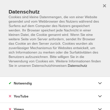
×
Datenschutz
Cookies sind kleine Datenmengen, die von einer Website
gesendet und vom Webbrowser des Nutzers während des
Surfens auf dem Computer des Nutzers gespeichert
Zum Hauptinhalt springen
Sie sind hier:
werden. Ihr Browser speichert jede Nachricht in einer
Über uns
Unsere Dozierenden
kleinen Datei, die Cookie genannt wird. Wenn Sie eine
weitere Seite vom Server anfordern, sendet Ihr Browser
das Cookie an den Server zurück. Cookies wurden als
zuverlässiger Mechanismus für Websites entwickelt, um
Der Dozent konnte leider nicht gefunden werden
sich Informationen zu merken oder die Surfaktivitäten des
Benutzers aufzuzeichnen. Bitte willigen Sie in die
Verwendung von Cookies ein. Weitere Informationen finden
Sie in unseren Datenschutzhinweisen.
Datenschutz
Impressum
Notwendig
Datenschutzerklärung
AGB und Widerruf
YouTube
Barrierefreiheit
Vertrag widerrufen
Vimeo